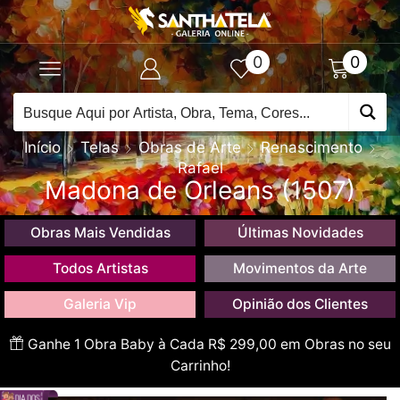
0
0
Início
Telas
Obras de Arte
Renascimento
Rafael
Madona de Orleans (1507)
Obras Mais Vendidas
Últimas Novidades
Todos Artistas
Movimentos da Arte
Galeria Vip
Opinião dos Clientes
Ganhe 1 Obra Baby à Cada R$ 299,00 em Obras no seu
Carrinho!