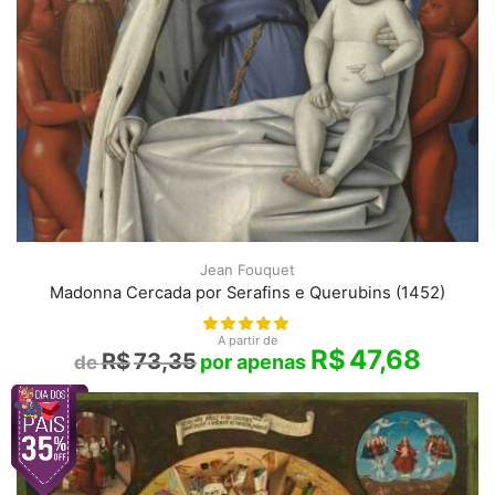
Jean Fouquet
Madonna Cercada por Serafins e Querubins (1452)
A partir de
R$
47,68
R$
73,35