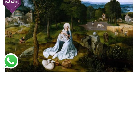
Joachim Patinier
Descanso Durante a Fuga Para o Egito (1518)
A partir de
R$
52,89
R$
81,37