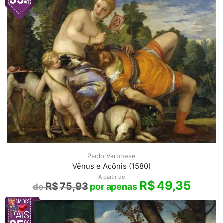
Paolo Veronese
Vênus e Adônis (1580)
A partir de
R$
49,35
R$
75,93