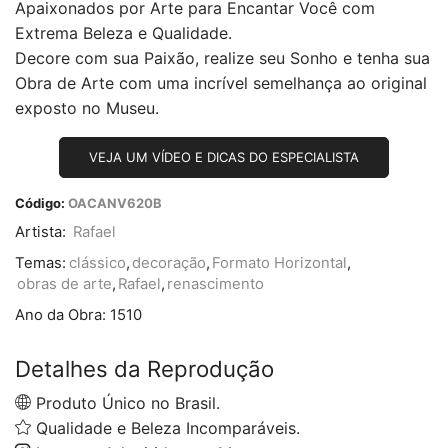
Apaixonados por Arte para Encantar Você com
Extrema Beleza e Qualidade.
Decore com sua Paixão, realize seu Sonho e tenha sua
Obra de Arte com uma incrível semelhança ao original
exposto no Museu.
VEJA UM VÍDEO E DICAS DO ESPECIALISTA
Código:
OACANV620B
Artista:
Rafael
Temas:
clássico
,
decoração
,
Formato Horizontal
,
obras de arte
,
Rafael
,
renascimento
Ano da Obra:
1510
Detalhes da Reprodução
Produto Único no Brasil.
Qualidade e Beleza Incomparáveis.