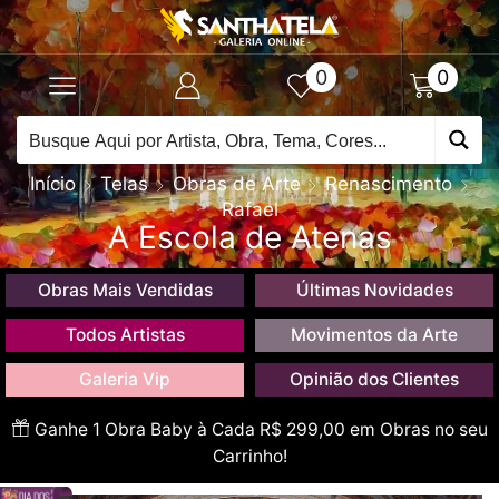
0
0
Início
Telas
Obras de Arte
Renascimento
Rafael
A Escola de Atenas
Obras Mais Vendidas
Últimas Novidades
Todos Artistas
Movimentos da Arte
Galeria Vip
Opinião dos Clientes
Ganhe 1 Obra Baby à Cada R$ 299,00 em Obras no seu
Carrinho!