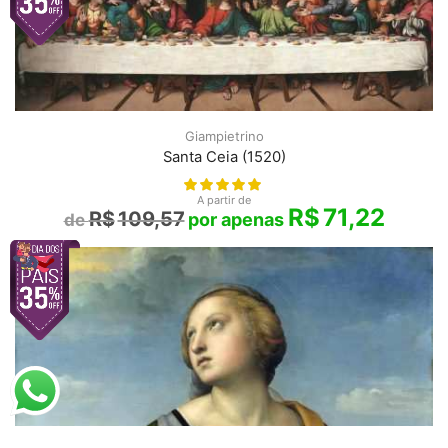
Giampietrino
Santa Ceia (1520)
A partir de
R$
71,22
R$
109,57