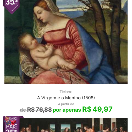
Ticiano
A Virgem e o Menino (1508)
A partir de
R$
49,97
R$
76,88