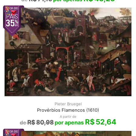
Pieter Bruegel
Provérbios Flamencos (1610)
A partir de
R$
52,64
R$
80,98