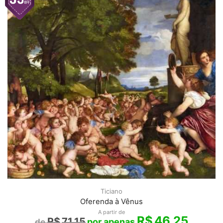
Ticiano
Oferenda à Vênus
A partir de
R$
46,25
R$
71,15