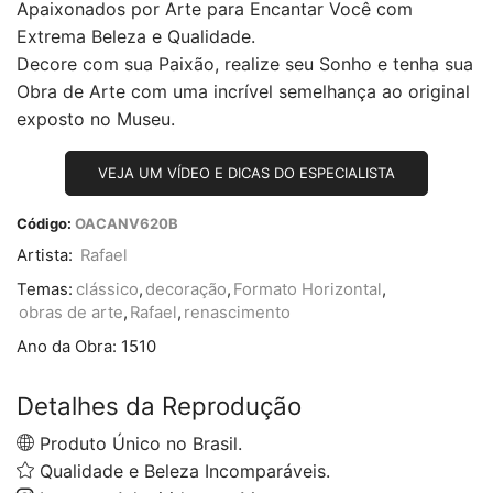
Apaixonados por Arte para Encantar Você com
Extrema Beleza e Qualidade.
Decore com sua Paixão, realize seu Sonho e tenha sua
Obra de Arte com uma incrível semelhança ao original
exposto no Museu.
VEJA UM VÍDEO E DICAS DO ESPECIALISTA
Código:
OACANV620B
Artista:
Rafael
Temas:
clássico
,
decoração
,
Formato Horizontal
,
obras de arte
,
Rafael
,
renascimento
Ano da Obra:
1510
Detalhes da Reprodução
Produto Único no Brasil.
Qualidade e Beleza Incomparáveis.