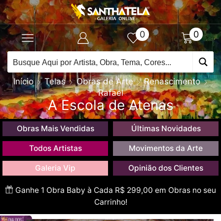
0
0
Início
Telas
Obras de Arte
Renascimento
Rafael
A Escola de Atenas
Obras Mais Vendidas
Últimas Novidades
Todos Artistas
Movimentos da Arte
Galeria Vip
Opinião dos Clientes
Ganhe 1 Obra Baby à Cada R$ 299,00 em Obras no seu
Carrinho!