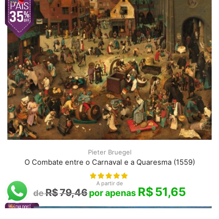
Pieter Bruegel
O Combate entre o Carnaval e a Quaresma (1559)
A partir de
R$
51,65
R$
79,46