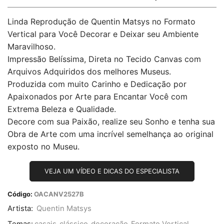
Linda Reprodução de Quentin Matsys no Formato
Vertical para Você Decorar e Deixar seu Ambiente
Maravilhoso.
Impressão Belíssima, Direta no Tecido Canvas com
Arquivos Adquiridos dos melhores Museus.
Produzida com muito Carinho e Dedicação por
Apaixonados por Arte para Encantar Você com
Extrema Beleza e Qualidade.
Decore com sua Paixão, realize seu Sonho e tenha sua
Obra de Arte com uma incrível semelhança ao original
exposto no Museu.
VEJA UM VÍDEO E DICAS DO ESPECIALISTA
Código:
OACANV2527B
Artista:
Quentin Matsys
Temas:
casais
,
clássico
,
decoração
,
Formato Vertical
,