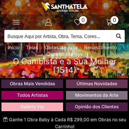
0
0
Início
Telas
Obras de Arte
Renascimento
Quentin Matsys
O Cambista e a Sua Mulher
(1514)
Obras Mais Vendidas
Últimas Novidades
Todos Artistas
Movimentos da Arte
Galeria Vip
Opinião dos Clientes
Ganhe 1 Obra Baby à Cada R$ 299,00 em Obras no seu
Carrinho!