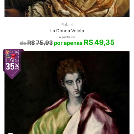
Rafael
La Donna Velata
A partir de
R$
49,35
R$
75,93