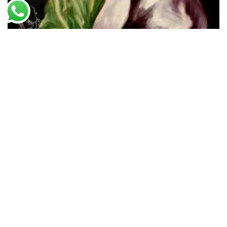
El Greco
Apóstolo João Evangelista (1610)
A partir de
R$
49,97
R$
76,88