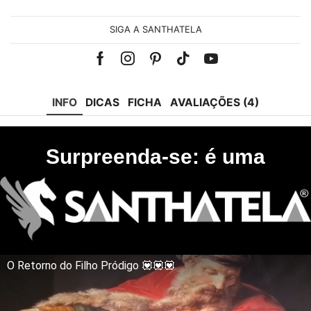
SIGA A SANTHATELA
Facebook
Instagram
Pinterest
Tik-
Youtube
tok
INFO
DICAS
FICHA
AVALIAÇÕES (4)
Surpreenda-se: é uma
O Retorno do Filho Pródigo 💟💟💟