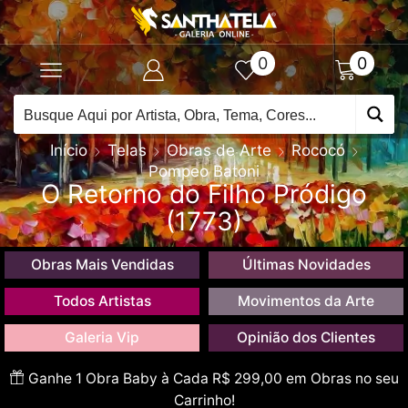
0
0
Início
Telas
Obras de Arte
Rococó
Pompeo Batoni
O Retorno do Filho Pródigo
(1773)
Obras Mais Vendidas
Últimas Novidades
Todos Artistas
Movimentos da Arte
Galeria Vip
Opinião dos Clientes
Ganhe 1 Obra Baby à Cada R$ 299,00 em Obras no seu
Carrinho!