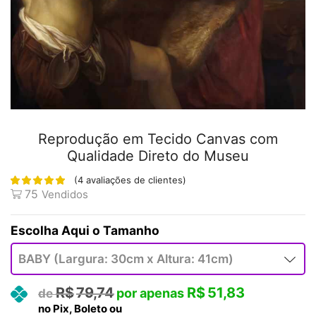
Reprodução em Tecido Canvas com
Qualidade Direto do Museu
(
4
avaliações de clientes)
75
Vendidos
Tamanho
R$
79,74
R$
51,83
no Pix, Boleto ou