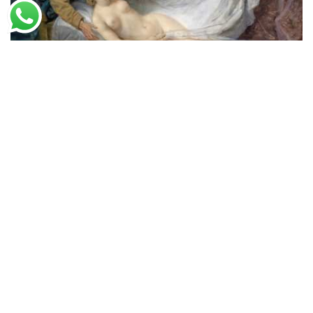
Jean-Baptiste Greuze
Egina Visitada por Júpiter
A partir de
R$
50,90
R$
78,31