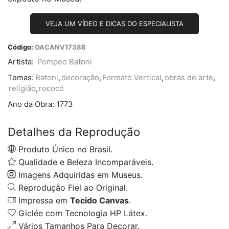
VEJA UM VÍDEO E DICAS DO ESPECIALISTA
Código:
OACANV1738B
Artista:
Pompeo Batoni
Temas:
Batoni
,
decoração
,
Formato Vertical
,
obras de arte
,
religião
,
rococó
Ano da Obra:
1773
Detalhes da Reprodução
Produto Único no Brasil.
Qualidade e Beleza Incomparáveis.
Imagens Adquiridas em Museus.
Reprodução Fiel ao Original.
Impressa em
Tecido Canvas
.
Giclée com Tecnologia HP Látex.
Vários Tamanhos Para Decorar.