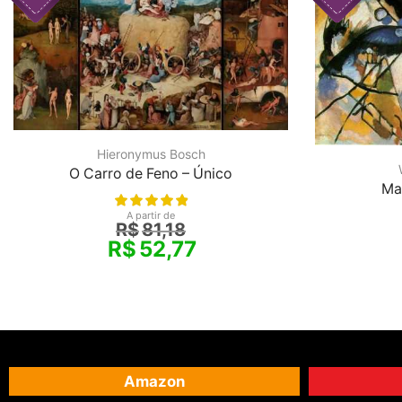
Hieronymus Bosch
O Carro de Feno – Único
Ma
A partir de
R$
81,18
R$
52,77
Amazon