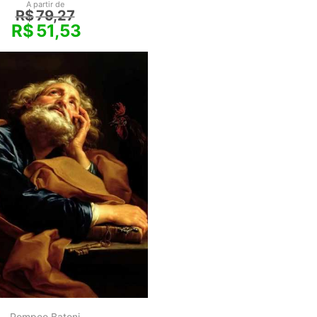
A partir de
R$
79,27
R$
51,53
Pompeo Batoni