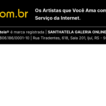
Os Artistas que Você Ama com
Serviço da Internet.
tela®
é marca registrada |
SANTHATELA GALERIA ONLINE
806.186/0001-10 | Rua Tiradentes, 618, Sala 201, Ijuí, RS -
ENCANTE-SE
ua Conta
Galeria Vip
idos
Opiniões Apaixonadas
thatela
Redes Sociais