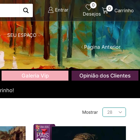
0
0
Entrar
Carrinho
Desejos
SEU ESPAÇO
Página Anterior
Galeria Vip
Opinião dos Clientes
rinho!
Produtos
Mostrar
por
página