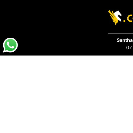
Santha
07.
DESTAQUES
PRA VOCÊ
Destaques da Santhatela
Acesse s
Nossos Best Sellers
Seus Ped
Últimos Lançamentos
S.A.C San