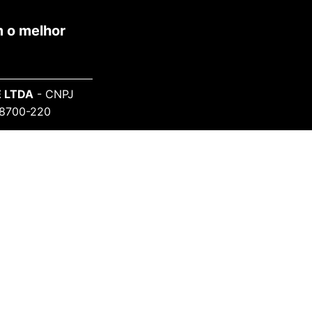
 o melhor
 LTDA
- CNPJ
 98700-220
SAIBA MAIS
Sobre o Projeto
Informe-se
Todos Artistas