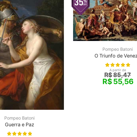
Pompeo Batoni
O Triunfo de Vene
A partir de
R$
85,47
R$
55,56
Pompeo Batoni
Guerra e Paz