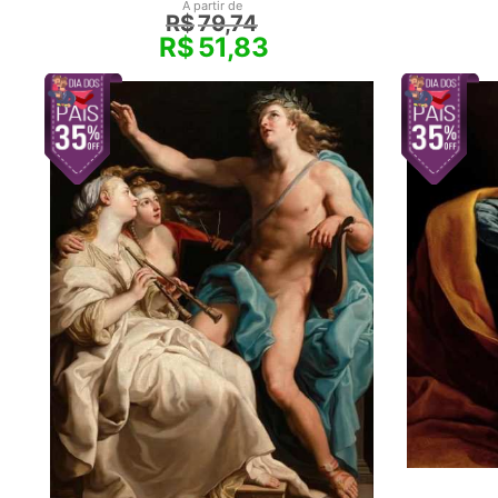
A partir de
R$
79,74
R$
51,83