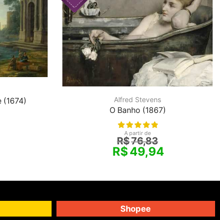
Alfred Stevens
 (1674)
O Banho (1867)
A partir de
R$
76,83
R$
49,94
Shopee