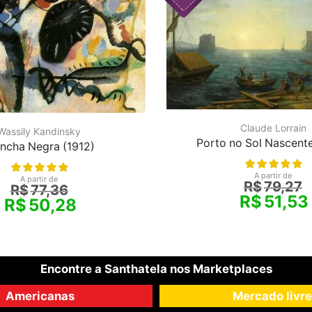
Claude Lorrain
Wassily Kandinsky
Porto no Sol Nascente
ncha Negra (1912)
A partir de
A partir de
R$
79,27
R$
77,36
R$
51,53
R$
50,28
Encontre a Santhatela nos Marketplaces
Americanas
Mercado livre