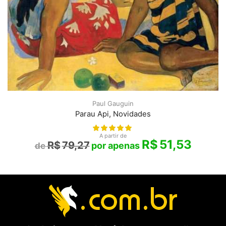
Paul Gauguin
Parau Api, Novidades
A partir de
R$
51,53
R$
79,27