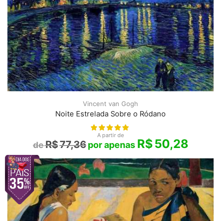
Vincent van Gogh
Noite Estrelada Sobre o Ródano
A partir de
R$
50,28
R$
77,36