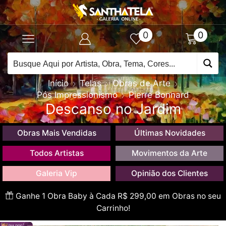
0
0
Início
Telas
Obras de Arte
Pós Impressionismo
Pierre Bonnard
Descanso no Jardim
Obras Mais Vendidas
Últimas Novidades
Todos Artistas
Movimentos da Arte
Galeria Vip
Opinião dos Clientes
Ganhe 1 Obra Baby à Cada R$ 299,00 em Obras no seu
Carrinho!