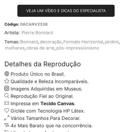
VEJA UM VÍDEO E DICAS DO ESPECIALISTA
Código:
OACANV233B
Artista:
Pierre Bonnard
Temas:
Bonnard
,
decoração
,
Formato Horizontal
,
jardins
,
mulheres
,
obras de arte
,
pós-impressionismo
Detalhes da Reprodução
Produto Único no Brasil.
Qualidade e Beleza Incomparáveis.
Imagens Adquiridas em Museus.
Reprodução Fiel ao Original.
Impressa em
Tecido Canvas
.
Giclée com Tecnologia HP Látex.
Vários Tamanhos Para Decorar.
4x Mais Barato que na concorrência.