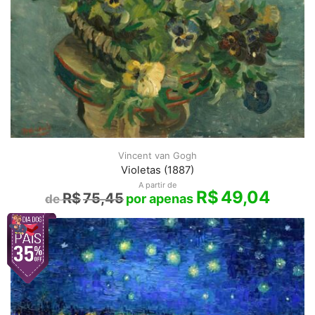
Vincent van Gogh
Violetas (1887)
A partir de
R$
49,04
R$
75,45