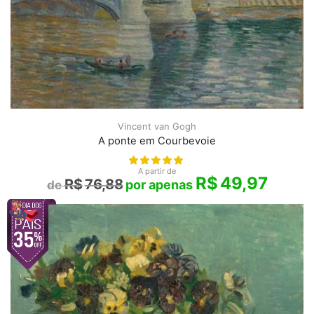
Vincent van Gogh
A ponte em Courbevoie
A partir de
R$
49,97
R$
76,88