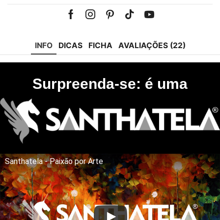
Facebook
Instagram
Pinterest
Tik-
Youtube
tok
INFO
DICAS
FICHA
AVALIAÇÕES (22)
Surpreenda-se: é uma
Santhatela - Paixão por Arte