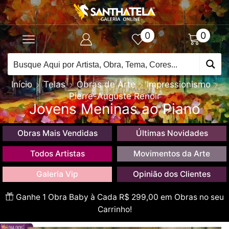
0
0
Início
Telas
Obras de Arte
Impressionismo
Pierre-Auguste Renoir
Jovens Meninas ao Piano
Obras Mais Vendidas
Últimas Novidades
Todos Artistas
Movimentos da Arte
Galeria Vip
Opinião dos Clientes
Ganhe 1 Obra Baby à Cada R$ 299,00 em Obras no seu
Carrinho!