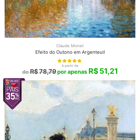
Claude Monet
Efeito do Outono em Argenteuil
A partir de
R$
51,21
R$
78,79