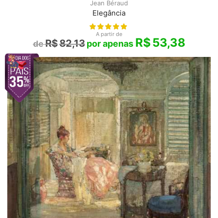
Jean Béraud
Elegância
A partir de
R$
53,38
R$
82,13