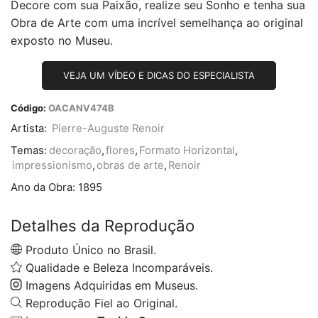
Decore com sua Paixão, realize seu Sonho e tenha sua
Obra de Arte com uma incrível semelhança ao original
exposto no Museu.
VEJA UM VÍDEO E DICAS DO ESPECIALISTA
Código:
OACANV474B
Artista:
Pierre-Auguste Renoir
Temas:
decoração
,
flores
,
Formato Horizontal
,
impressionismo
,
obras de arte
,
Renoir
Ano da Obra:
1895
Detalhes da Reprodução
Produto Único no Brasil.
Qualidade e Beleza Incomparáveis.
Imagens Adquiridas em Museus.
Reprodução Fiel ao Original.