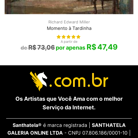
Richard Edward Miller
Momento à Tardinha
A partir de
R$
47,49
R$
73,06
Os Artistas que Você Ama com o melhor
Serviço da Internet.
Santhatela®
é marca registrada |
SANTHATELA
GALERIA ONLINE LTDA
- CNPJ 07.806.186/0001-10 |