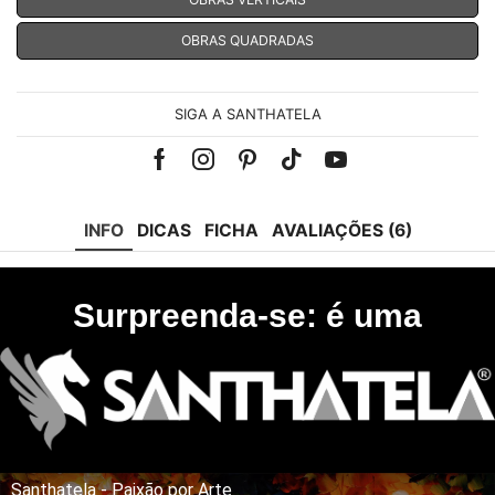
OBRAS QUADRADAS
SIGA A SANTHATELA
Facebook
Instagram
Pinterest
Tik-
Youtube
tok
INFO
DICAS
FICHA
AVALIAÇÕES (6)
Surpreenda-se: é uma
Santhatela - Paixão por Arte