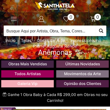
0
0
Início
Telas
Obras de Arte
Impressionismo
Pierre-Auguste Renoir
Anêmonas
Obras Mais Vendidas
Últimas Novidades
Todos Artistas
Movimentos da Arte
Galeria Vip
Opinião dos Clientes
Ganhe 1 Obra Baby à Cada R$ 299,00 em Obras no seu
Carrinho!