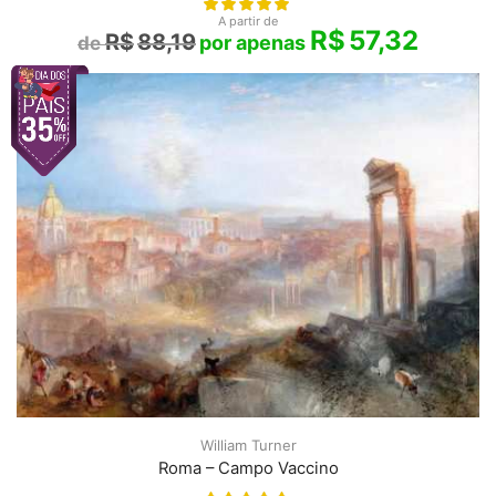
A partir de
R$
57,32
R$
88,19
William Turner
Roma – Campo Vaccino