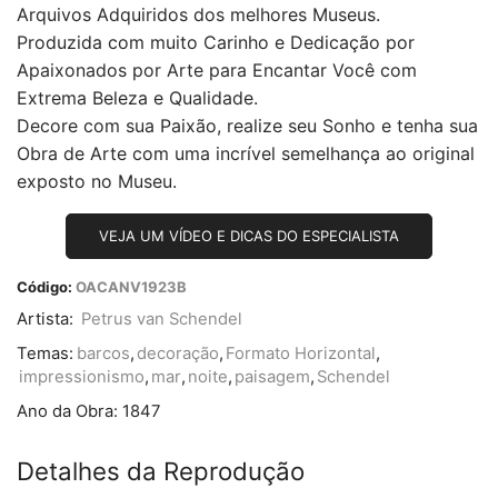
Arquivos Adquiridos dos melhores Museus.
Produzida com muito Carinho e Dedicação por
Apaixonados por Arte para Encantar Você com
Extrema Beleza e Qualidade.
Decore com sua Paixão, realize seu Sonho e tenha sua
Obra de Arte com uma incrível semelhança ao original
exposto no Museu.
VEJA UM VÍDEO E DICAS DO ESPECIALISTA
Código:
OACANV1923B
Artista:
Petrus van Schendel
Temas:
barcos
,
decoração
,
Formato Horizontal
,
impressionismo
,
mar
,
noite
,
paisagem
,
Schendel
Ano da Obra:
1847
Detalhes da Reprodução