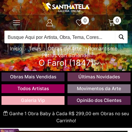
0
0
Início
Telas
Obras de Arte
Romantismo
Petrus van Schendel
O Farol (1847)
Obras Mais Vendidas
Últimas Novidades
Todos Artistas
Movimentos da Arte
Galeria Vip
Opinião dos Clientes
Ganhe 1 Obra Baby à Cada R$ 299,00 em Obras no seu
Carrinho!