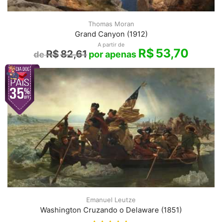
Thomas Moran
Grand Canyon (1912)
A partir de
R$
53,70
R$
82,61
Emanuel Leutze
Washington Cruzando o Delaware (1851)