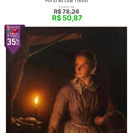
Porto ao Luar (1855)
A partir de
R$
78,26
R$
50,87