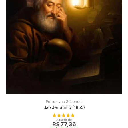
Petrus van Schendel
São Jerônimo (1855)
A partir de
R$
77,36