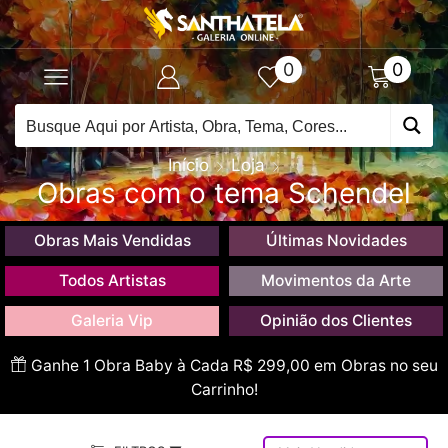
0
0
Início
Loja
Obras com o tema Schendel
Obras Mais Vendidas
Últimas Novidades
Todos Artistas
Movimentos da Arte
Galeria Vip
Opinião dos Clientes
Ganhe 1 Obra Baby à Cada R$ 299,00 em Obras no seu
Carrinho!