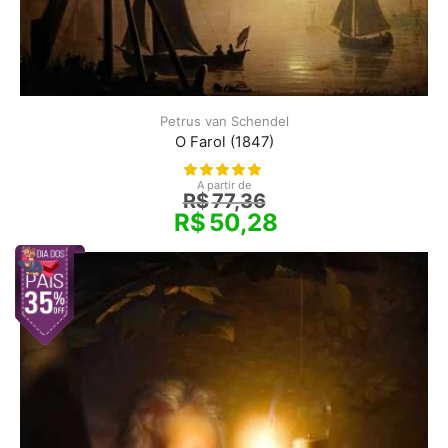
Petrus van Schendel
O Farol (1847)
A partir de
R$
77,36
R$
50,28