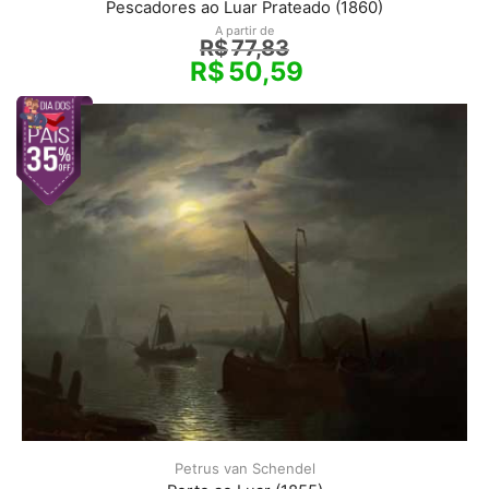
Pescadores ao Luar Prateado (1860)
A partir de
R$
77,83
R$
50,59
Petrus van Schendel