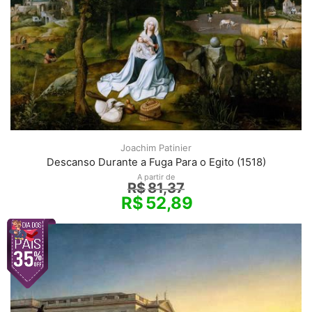
Joachim Patinier
Descanso Durante a Fuga Para o Egito (1518)
A partir de
R$
81,37
R$
52,89