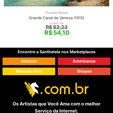
Thomas Moran
Grande Canal de Veneza (1915)
A partir de
R$
83,23
R$
54,10
Encontre a Santhatela nos Marketplaces
Amazon
Americanas
Mercado livre
Shopee
Os Artistas que Você Ama com o melhor
Serviço da Internet.