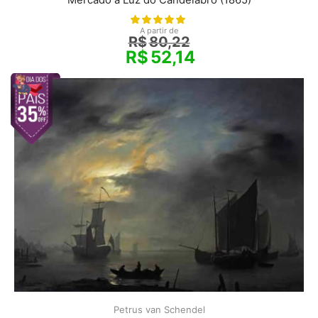
A partir de
R$
80,22
R$
52,14
Petrus van Schendel