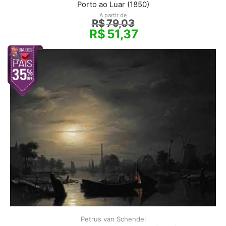
Porto ao Luar (1850)
A partir de
R$
79,03
R$
51,37
Petrus van Schendel