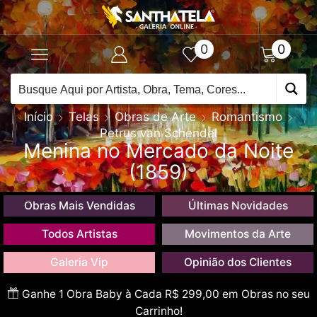
0
0
Início
Telas
Obras de Arte
Romantismo
Petrus van Schendel
Menina no Mercado da Noite
(1859)
Obras Mais Vendidas
Últimas Novidades
Todos Artistas
Movimentos da Arte
Galeria Vip
Opinião dos Clientes
Ganhe 1 Obra Baby à Cada R$ 299,00 em Obras no seu
Carrinho!