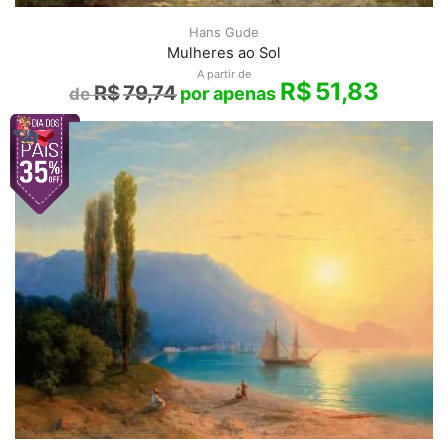
Hans Gude
Mulheres ao Sol
A partir de
R$
51,83
R$
79,74