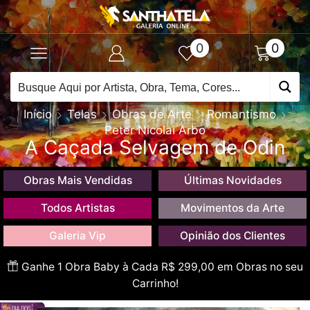
0
0
Início
Telas
Obras de Arte
Romantismo
Peter Nicolai Arbo
A Caçada Selvagem de Odin
Obras Mais Vendidas
Últimas Novidades
Todos Artistas
Movimentos da Arte
Galeria Vip
Opinião dos Clientes
Ganhe 1 Obra Baby à Cada R$ 299,00 em Obras no seu
Carrinho!