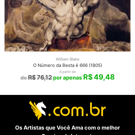
William Blake
O Número da Besta é 666 (1805)
A partir de
R$
49,48
R$
76,12
Os Artistas que Você Ama com o melhor