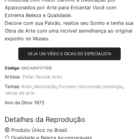
Apaixonados por Arte para Encantar Você com
Extrema Beleza e Qualidade.
Decore com sua Paixão, realize seu Sonho e tenha sua
Obra de Arte com uma incrível semelhança ao original
exposto no Museu.
VEJA UM VÍDEO E DICAS DO ESPECIALISTA
Código:
OACANV1776B
Artista:
Peter Nicolai Arbo
Temas:
Arbo
,
decoração
,
Formato Horizontal
,
mitologia
,
obras de arte
Ano da Obra:
1872
Detalhes da Reprodução
Produto Único no Brasil.
Qualidade e Beleza Incomparáveis.