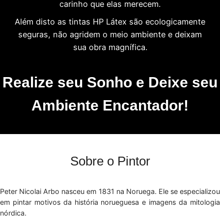
carinho que elas merecem.
Além disto as tintas HP Látex são ecologicamente
seguras, não agridem o meio ambiente e deixam
sua obra magnífica.
Realize seu Sonho e Deixe seu
Ambiente Encantador!
Sobre o Pintor
Peter Nicolai Arbo nasceu em 1831 na Noruega. Ele se especializou
em pintar motivos da história norueguesa e imagens da mitologia
nórdica.