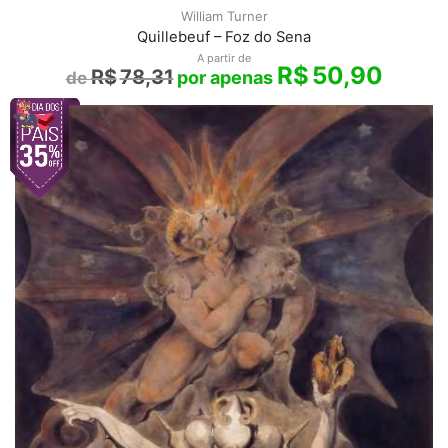
William Turner
Quillebeuf – Foz do Sena
A partir de
R$
50,90
R$
78,31