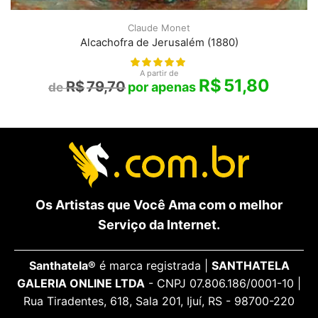
Claude Monet
Alcachofra de Jerusalém (1880)
A partir de
R$
51,80
R$
79,70
Os Artistas que Você Ama com o melhor
Serviço da Internet.
Santhatela®
é marca registrada |
SANTHATELA
GALERIA ONLINE LTDA
- CNPJ 07.806.186/0001-10 |
Rua Tiradentes, 618, Sala 201, Ijuí, RS - 98700-220