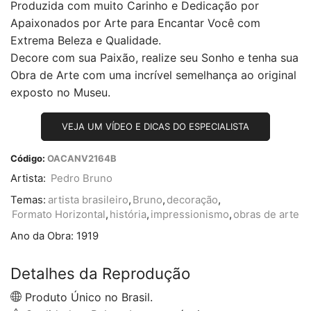
Produzida com muito Carinho e Dedicação por
Apaixonados por Arte para Encantar Você com
Extrema Beleza e Qualidade.
Decore com sua Paixão, realize seu Sonho e tenha sua
Obra de Arte com uma incrível semelhança ao original
exposto no Museu.
VEJA UM VÍDEO E DICAS DO ESPECIALISTA
Código:
OACANV2164B
Artista:
Pedro Bruno
Temas:
artista brasileiro
,
Bruno
,
decoração
,
Formato Horizontal
,
história
,
impressionismo
,
obras de arte
Ano da Obra:
1919
Detalhes da Reprodução
Produto Único no Brasil.