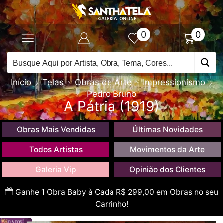
0
0
Início
Telas
Obras de Arte
Impressionismo
Pedro Bruno
A Pátria (1919)
Obras Mais Vendidas
Últimas Novidades
Todos Artistas
Movimentos da Arte
Galeria Vip
Opinião dos Clientes
Ganhe 1 Obra Baby à Cada R$ 299,00 em Obras no seu
Carrinho!