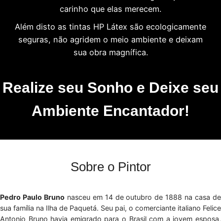
carinho que elas merecem.
Além disto as tintas HP Látex são ecologicamente
seguras, não agridem o meio ambiente e deixam
sua obra magnífica.
Realize seu Sonho e Deixe seu
Ambiente Encantador!
Sobre o Pintor
Pedro Paulo Bruno
nasceu em 14 de outubro de 1888 na casa d
sua família na Ilha de Paquetá. Seu pai, o comerciante italiano Felice
Antonio Bruno havia emigrado para o Brasil com a jovem esposa,