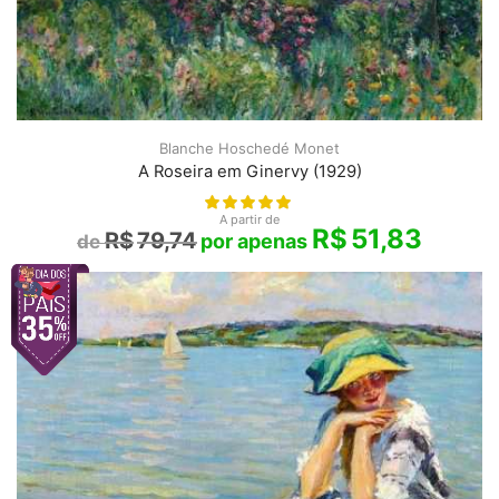
Blanche Hoschedé Monet
A Roseira em Ginervy (1929)
A partir de
R$
51,83
R$
79,74