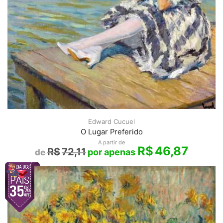
Edward Cucuel
O Lugar Preferido
A partir de
R$
46,87
R$
72,11