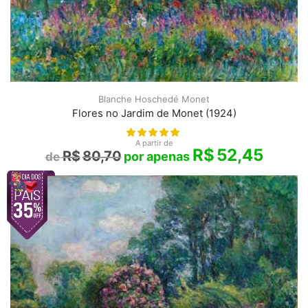
Blanche Hoschedé Monet
Flores no Jardim de Monet (1924)
A partir de
R$
52,45
R$
80,70