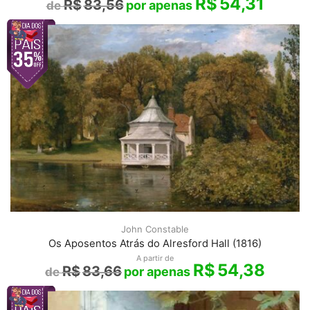
R$
54,31
R$
83,56
John Constable
Os Aposentos Atrás do Alresford Hall (1816)
A partir de
R$
54,38
R$
83,66