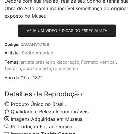
Decore com sua Paixão, realize seu Sonho e tenha sua
Obra de Arte com uma incrível semelhança ao original
exposto no Museu.
VEJA UM VÍDEO E DICAS DO ESPECIALISTA
Código:
OACANV1710B
Artista:
Pedro Américo
Temas:
artista brasileiro
,
decoração
,
Formato Vertical
,
história
,
obras de arte
,
romantismo
Ano da Obra:
1872
Detalhes da Reprodução
Produto Único no Brasil.
Qualidade e Beleza Incomparáveis.
Imagens Adquiridas em Museus.
Reprodução Fiel ao Original.