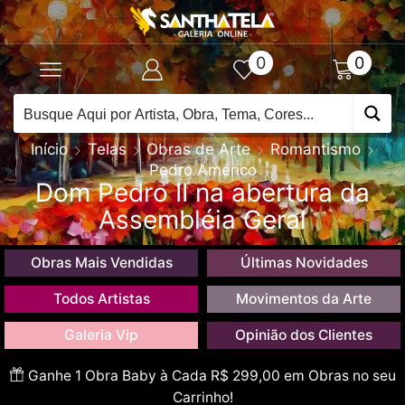
0
0
Início
Telas
Obras de Arte
Romantismo
Pedro Américo
Dom Pedro II na abertura da
Assembléia Geral
Obras Mais Vendidas
Últimas Novidades
Todos Artistas
Movimentos da Arte
Galeria Vip
Opinião dos Clientes
Ganhe 1 Obra Baby à Cada R$ 299,00 em Obras no seu
Carrinho!