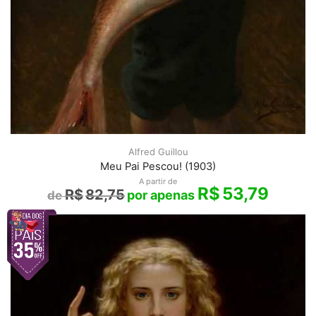
Alfred Guillou
Meu Pai Pescou! (1903)
A partir de
R$
53,79
R$
82,75