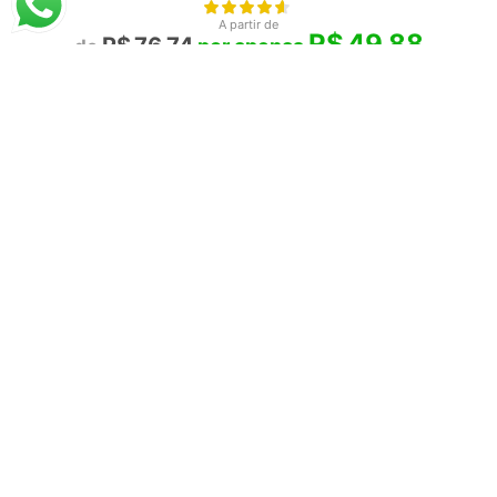
A partir de
R$
49,88
R$
76,74
Antonietta Brandeis
Murano