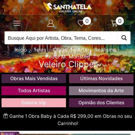
0
0
Início
Telas
Obras de Arte
Realismo
Peder M. Monsted
Veleiro Clipper
Obras Mais Vendidas
Últimas Novidades
Todos Artistas
Movimentos da Arte
Galeria Vip
Opinião dos Clientes
Ganhe 1 Obra Baby à Cada R$ 299,00 em Obras no seu
Carrinho!