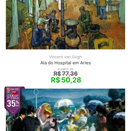
Vincent van Gogh
Ala do Hospital em Arles
A partir de
R$
77,36
R$
50,28