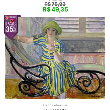
A partir de
R$
75,93
R$
49,35
Henri Lebasque