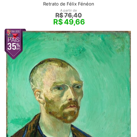
Retrato de Félix Fénéon
A partir de
R$
76,40
R$
49,66