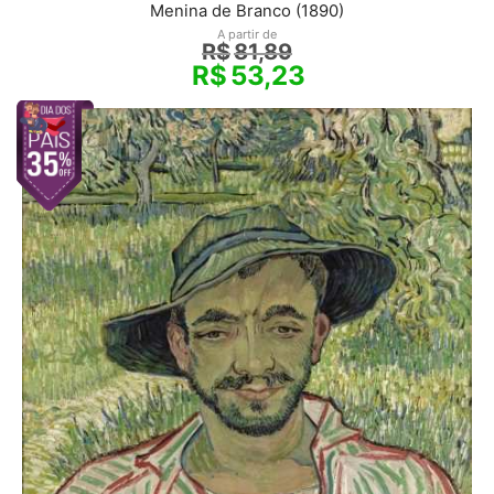
Menina de Branco (1890)
A partir de
R$
81,89
R$
53,23