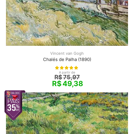
Vincent van Gogh
Chalés de Palha (1890)
A partir de
R$
75,97
R$
49,38