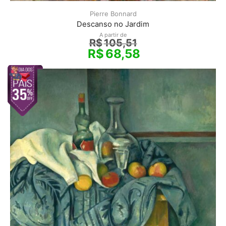
Pierre Bonnard
Descanso no Jardim
A partir de
R$
105,51
R$
68,58