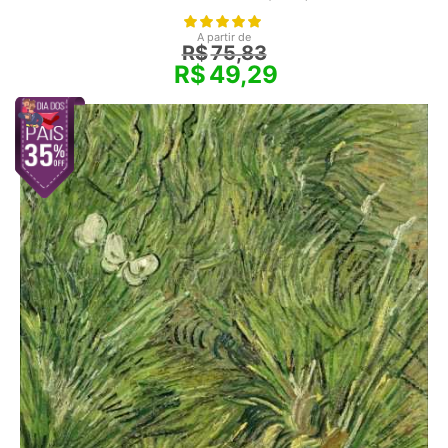
A partir de
R$
75,83
R$
49,29