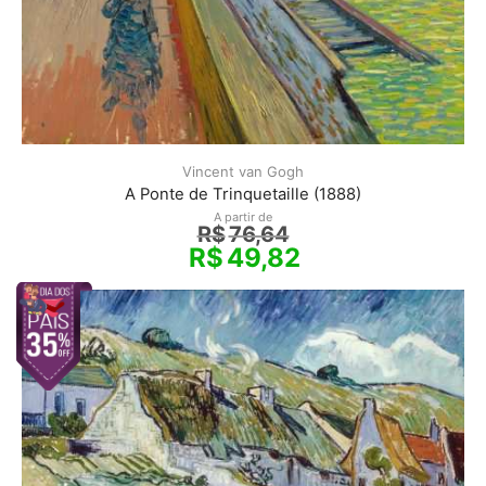
Vincent van Gogh
A Ponte de Trinquetaille (1888)
A partir de
R$
76,64
R$
49,82