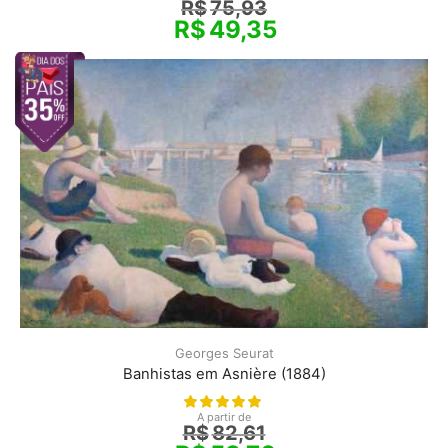
R$
75,93
R$
49,35
Georges Seurat
Banhistas em Asnière (1884)
A partir de
R$
82,61