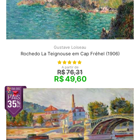
Gustave Loiseau
Rochedo La Teignouse em Cap Fréhel (1906)
A partir de
R$
76,31
R$
49,60