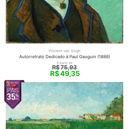
Vincent van Gogh
Autorretrato Dedicado à Paul Gauguin (1888)
A partir de
R$
75,93
R$
49,35