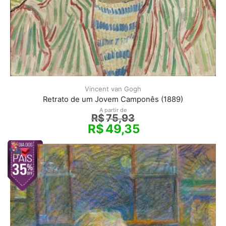
Vincent van Gogh
Retrato de um Jovem Camponês (1889)
A partir de
R$
75,93
R$
49,35