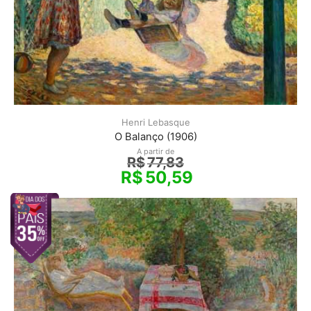
Henri Lebasque
O Balanço (1906)
A partir de
R$
77,83
R$
50,59