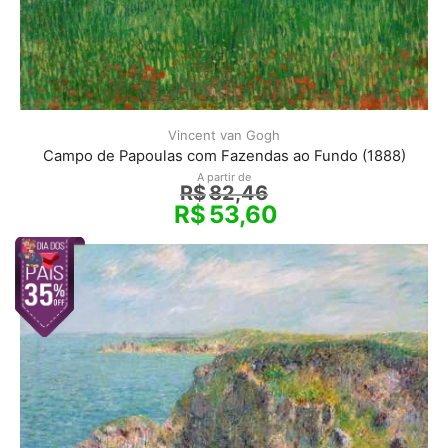
Vincent van Gogh
Campo de Papoulas com Fazendas ao Fundo (1888)
A partir de
R$
82,46
R$
53,60