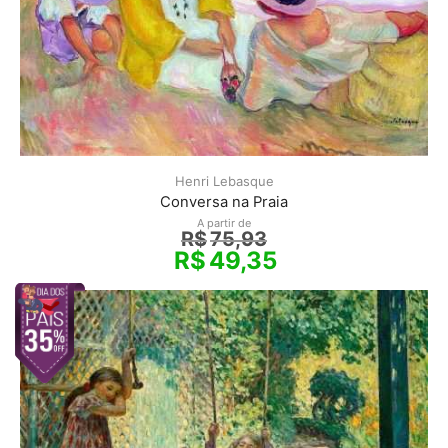
Henri Lebasque
Conversa na Praia
A partir de
R$
75,93
R$
49,35