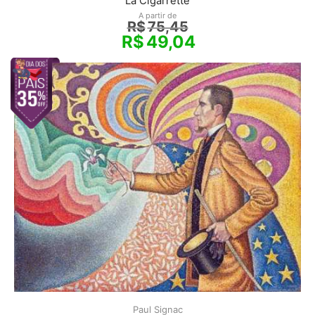
La Cigarrette
A partir de
R$
75,45
R$
49,04
Paul Signac