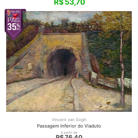
R$
53,70
Vincent van Gogh
Passagem Inferior do Viaduto
A partir de
R$
76,40