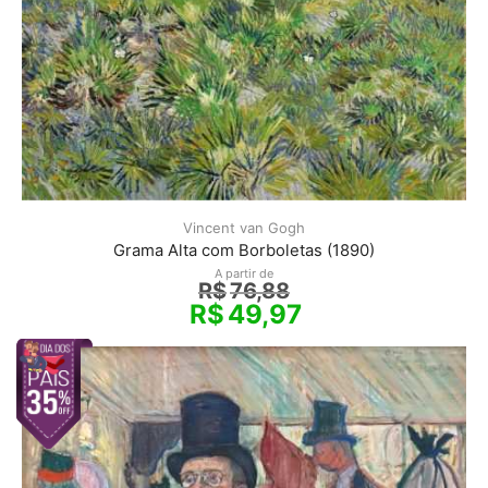
Vincent van Gogh
Grama Alta com Borboletas (1890)
A partir de
R$
76,88
R$
49,97