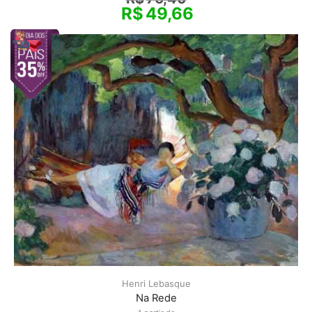
R$
49,66
Henri Lebasque
Na Rede