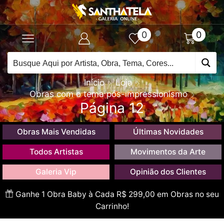
0
0
Início
Loja
Obras com o tema pós-impressionismo
Página 12
Obras Mais Vendidas
Últimas Novidades
Todos Artistas
Movimentos da Arte
Galeria Vip
Opinião dos Clientes
Ganhe 1 Obra Baby à Cada R$ 299,00 em Obras no seu
Carrinho!