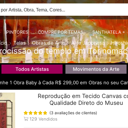
PINTORES
COMPRE POR TEMAS
SANTHATELA +
ício
Telas
Obras de Arte
Arte Japonesa
Hiroshi
rocissão do templo em Torinomac
Todos Artistas
Movimentos da Arte
he 1 Obra Baby à Cada R$ 299,00 em Obras no seu Car
Reprodução em Tecido Canvas 
Qualidade Direto do Museu
(
3
avaliações de clientes)
129
Vendidos