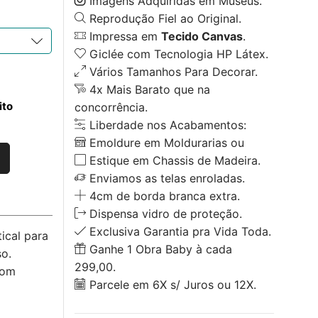
Imagens Adquiridas em Museus.
Reprodução Fiel ao Original.
Impressa em
Tecido Canvas
.
Giclée com Tecnologia HP Látex.
Vários Tamanhos Para Decorar.
4x Mais Barato que na
ito
concorrência.
Liberdade nos Acabamentos:
Emoldure em Moldurarias ou
Estique em Chassis de Madeira.
Enviamos as telas enroladas.
4cm de borda branca extra.
Dispensa vidro de proteção.
Exclusiva Garantia pra Vida Toda.
ical para
Ganhe 1 Obra Baby à cada
o.
299,00.
com
Parcele em 6X s/ Juros ou 12X.