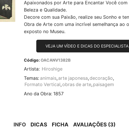
Apaixonados por Arte para Encantar Você com
Beleza e Qualidade.
Decore com sua Paixão, realize seu Sonho e te
Obra de Arte com uma incrível semelhança ao or
exposto no Museu.
VEJA UM VÍDEO E DICAS DO ESPECIALISTA
Código:
OACANV1382B
Artista:
Hiroshige
Temas:
animais
,
arte japonesa
,
decoração
,
Formato Vertical
,
obras de arte
,
paisagem
Ano da Obra:
1857
INFO
DICAS
FICHA
AVALIAÇÕES (3)