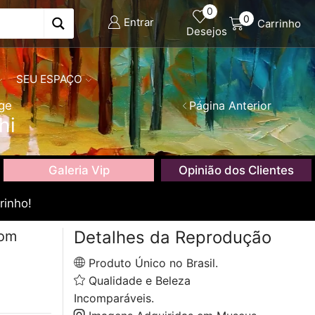
0
0
Entrar
Carrinho
Desejos
SEU ESPAÇO
ge
Página Anterior
hi
Galeria Vip
Opinião dos Clientes
rinho!
Detalhes da Reprodução
com
Produto Único no Brasil.
Qualidade e Beleza
Incomparáveis.