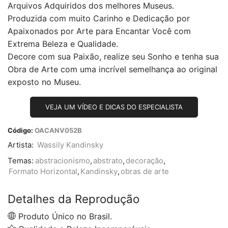
Arquivos Adquiridos dos melhores Museus.
Produzida com muito Carinho e Dedicação por
Apaixonados por Arte para Encantar Você com
Extrema Beleza e Qualidade.
Decore com sua Paixão, realize seu Sonho e tenha sua
Obra de Arte com uma incrível semelhança ao original
exposto no Museu.
VEJA UM VÍDEO E DICAS DO ESPECIALISTA
Código:
OACANV052B
Artista:
Wassily Kandinsky
Temas:
abstracionismo
,
abstrato
,
decoração
,
Formato Horizontal
,
Kandinsky
,
obras de arte
Detalhes da Reprodução
Produto Único no Brasil.