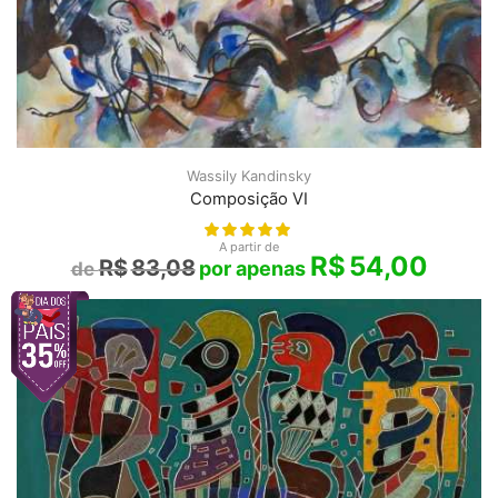
Wassily Kandinsky
Composição VI
A partir de
R$
54,00
R$
83,08