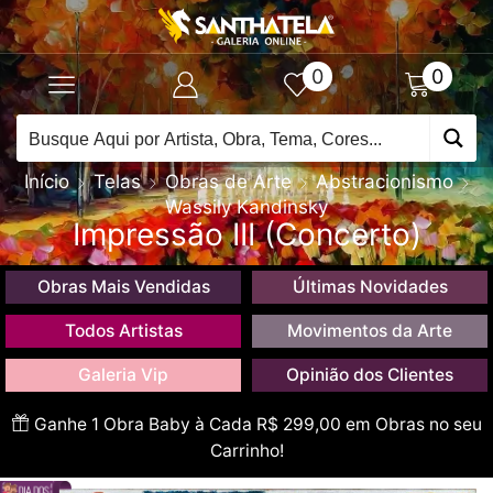
0
0
Início
Telas
Obras de Arte
Abstracionismo
Wassily Kandinsky
Impressão III (Concerto)
Obras Mais Vendidas
Últimas Novidades
Todos Artistas
Movimentos da Arte
Galeria Vip
Opinião dos Clientes
Ganhe 1 Obra Baby à Cada R$ 299,00 em Obras no seu
Carrinho!