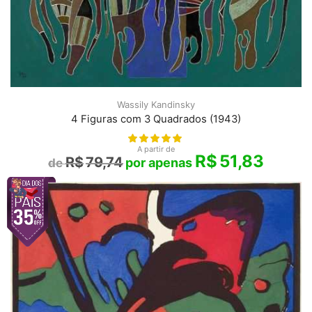
Wassily Kandinsky
4 Figuras com 3 Quadrados (1943)
A partir de
R$
51,83
R$
79,74