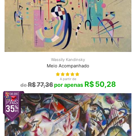
Wassily Kandinsky
Meio Acompanhado
A partir de
R$
50,28
R$
77,36