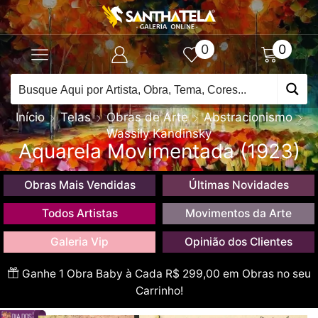
0
0
Início
Telas
Obras de Arte
Abstracionismo
Wassily Kandinsky
Aquarela Movimentada (1923)
Obras Mais Vendidas
Últimas Novidades
Todos Artistas
Movimentos da Arte
Galeria Vip
Opinião dos Clientes
Ganhe 1 Obra Baby à Cada R$ 299,00 em Obras no seu
Carrinho!