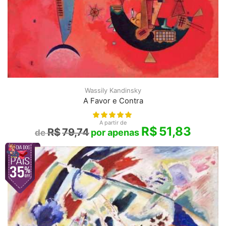
Wassily Kandinsky
A Favor e Contra
A partir de
R$
51,83
R$
79,74