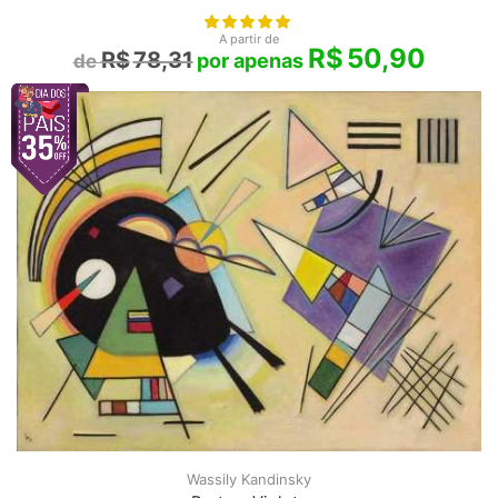
A partir de
R$
50,90
R$
78,31
Wassily Kandinsky