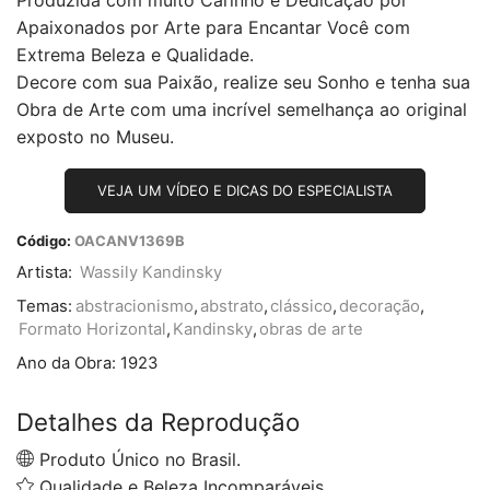
Apaixonados por Arte para Encantar Você com
Extrema Beleza e Qualidade.
Decore com sua Paixão, realize seu Sonho e tenha sua
Obra de Arte com uma incrível semelhança ao original
exposto no Museu.
VEJA UM VÍDEO E DICAS DO ESPECIALISTA
Código:
OACANV1369B
Artista:
Wassily Kandinsky
Temas:
abstracionismo
,
abstrato
,
clássico
,
decoração
,
Formato Horizontal
,
Kandinsky
,
obras de arte
Ano da Obra:
1923
Detalhes da Reprodução
Produto Único no Brasil.
Qualidade e Beleza Incomparáveis.