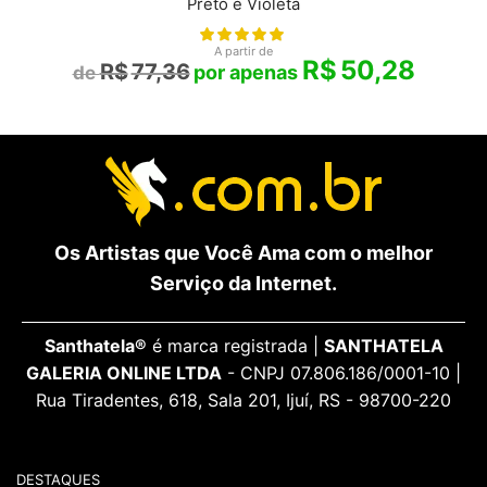
Preto e Violeta
A partir de
R$
50,28
R$
77,36
Os Artistas que Você Ama com o melhor
Serviço da Internet.
Santhatela®
é marca registrada |
SANTHATELA
GALERIA ONLINE LTDA
- CNPJ 07.806.186/0001-10 |
Rua Tiradentes, 618, Sala 201, Ijuí, RS - 98700-220
DESTAQUES