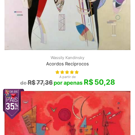
Wassily Kandinsky
Acordos Recíprocos
A partir de
R$
50,28
R$
77,36