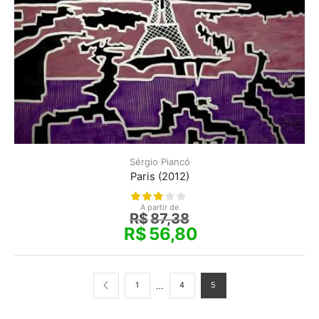
Sérgio Piancó
Paris (2012)
A partir de
R$
87,38
R$
56,80
…
1
4
5