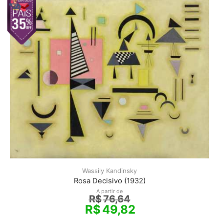
Wassily Kandinsky
Rosa Decisivo (1932)
A partir de
R$
76,64
R$
49,82