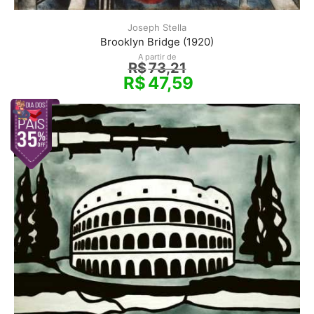
Joseph Stella
Brooklyn Bridge (1920)
A partir de
R$
73,21
R$
47,59