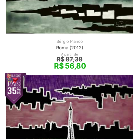
Sérgio Piancó
Roma (2012)
A partir de
R$
87,38
R$
56,80