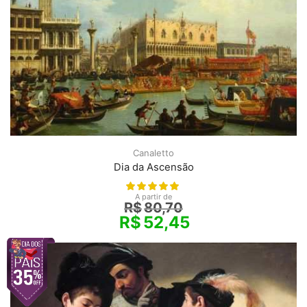
Canaletto
Dia da Ascensão
A partir de
R$
80,70
R$
52,45