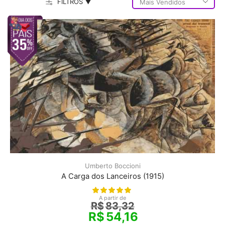
FILTROS ▼
Umberto Boccioni
A Carga dos Lanceiros (1915)
A partir de
R$
83,32
R$
54,16