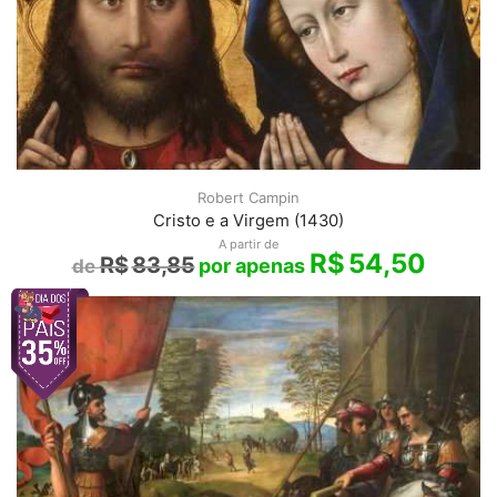
Robert Campin
Cristo e a Virgem (1430)
A partir de
R$
54,50
R$
83,85