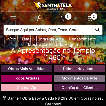
0
0
Início
Telas
Obras de Arte
Renascimento
Mestre da Vida da Virgem
A Apresentação no Templo
(1460)
Obras Mais Vendidas
Últimas Novidades
Todos Artistas
Movimentos da Arte
Galeria Vip
Opinião dos Clientes
Ganhe 1 Obra Baby à Cada R$ 299,00 em Obras no seu
Carrinho!