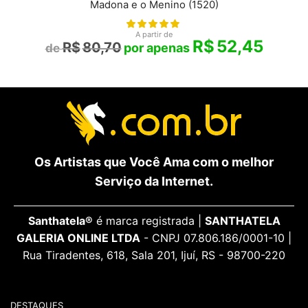
Madona e o Menino (1520)
A partir de
R$
52,45
R$
80,70
Os Artistas que Você Ama com o melhor
Serviço da Internet.
Santhatela®
é marca registrada |
SANTHATELA
GALERIA ONLINE LTDA
- CNPJ 07.806.186/0001-10 |
Rua Tiradentes, 618, Sala 201, Ijuí, RS - 98700-220
DESTAQUES