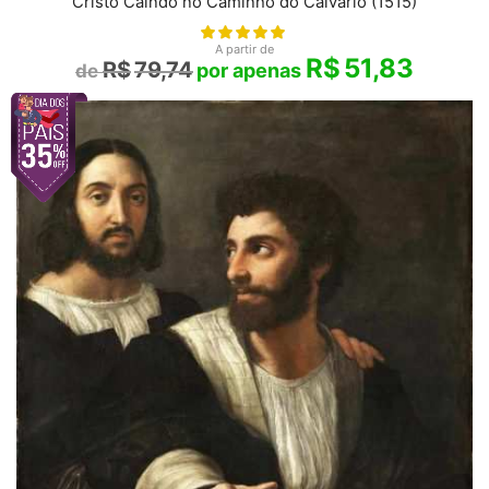
Cristo Caindo no Caminho do Calvário (1515)
A partir de
R$
51,83
R$
79,74