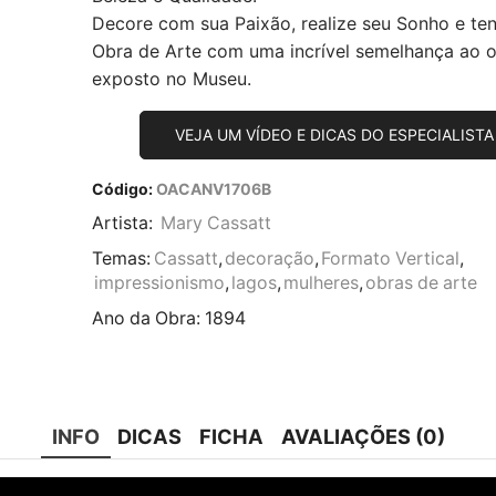
Decore com sua Paixão, realize seu Sonho e te
Obra de Arte com uma incrível semelhança ao or
exposto no Museu.
VEJA UM VÍDEO E DICAS DO ESPECIALISTA
Código:
OACANV1706B
Artista:
Mary Cassatt
Temas:
Cassatt
,
decoração
,
Formato Vertical
,
impressionismo
,
lagos
,
mulheres
,
obras de arte
Ano da Obra:
1894
INFO
DICAS
FICHA
AVALIAÇÕES (0)