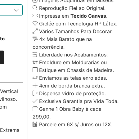
Imagens Adquiridas em Museus.
Reprodução Fiel ao Original.
Impressa em
Tecido Canvas
.
Giclée com Tecnologia HP Látex.
Vários Tamanhos Para Decorar.
to
4x Mais Barato que na
concorrência.
Liberdade nos Acabamentos:
Emoldure em Moldurarias ou
Estique em Chassis de Madeira.
Enviamos as telas enroladas.
4cm de borda branca extra.
Vertical
Dispensa vidro de proteção.
ilhoso.
Exclusiva Garantia pra Vida Toda.
com
Ganhe 1 Obra Baby à cada
299,00.
Parcele em 6X s/ Juros ou 12X.
 Extrema