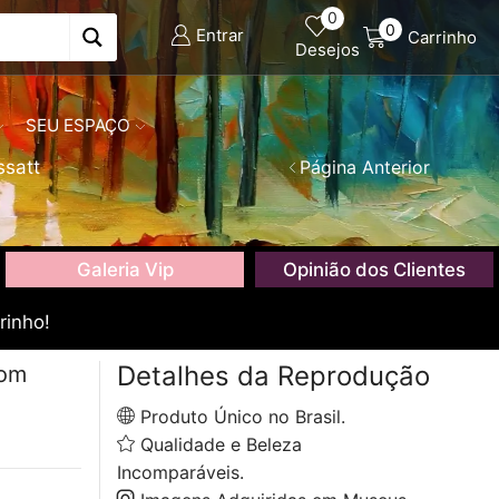
0
0
Entrar
Carrinho
Desejos
SEU ESPAÇO
satt
Página Anterior
Galeria Vip
Opinião dos Clientes
rinho!
Detalhes da Reprodução
com
Produto Único no Brasil.
Qualidade e Beleza
Incomparáveis.