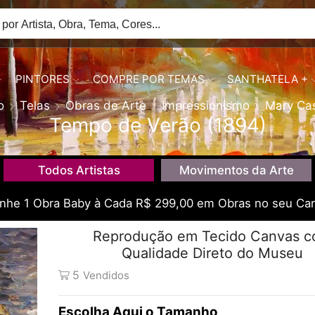
PINTORES
COMPRE POR TEMAS
SANTHATELA +
o
Telas
Obras de Arte
Impressionismo
Mary Cas
Tempo de Verão (1894)
Todos Artistas
Movimentos da Arte
he 1 Obra Baby à Cada R$ 299,00 em Obras no seu Car
Reprodução em Tecido Canvas 
Qualidade Direto do Museu
5
Vendidos
Tamanho