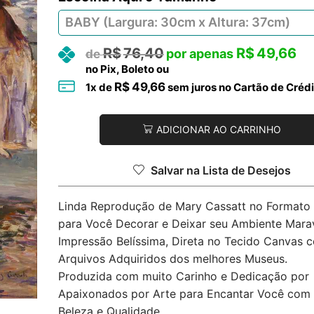
R$
76,40
R$
49,66
no Pix, Boleto ou
R$
49,66
1
x de
sem juros no Cartão de Crédi
ADICIONAR AO CARRINHO
Salvar na Lista de Desejos
Linda Reprodução de Mary Cassatt no Formato 
para Você Decorar e Deixar seu Ambiente Marav
Impressão Belíssima, Direta no Tecido Canvas 
Arquivos Adquiridos dos melhores Museus.
Produzida com muito Carinho e Dedicação por
Apaixonados por Arte para Encantar Você com
Beleza e Qualidade.