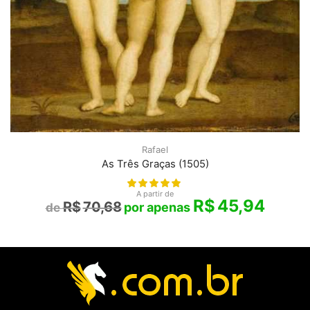
Rafael
As Três Graças (1505)
A partir de
R$
45,94
R$
70,68