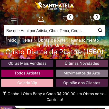
0
0
Início
Telas
Obras de Arte
Renascimento
Luis de Morales
Cristo Diante de Pilatos (1560)
Obras Mais Vendidas
Últimas Novidades
Todos Artistas
Movimentos da Arte
Galeria Vip
Opinião dos Clientes
Ganhe 1 Obra Baby à Cada R$ 299,00 em Obras no seu
Carrinho!