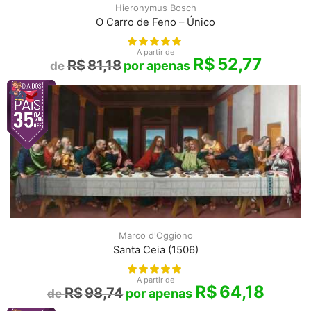
Hieronymus Bosch
O Carro de Feno – Único
A partir de
R$
52,77
R$
81,18
Marco d'Oggiono
Santa Ceia (1506)
A partir de
R$
64,18
R$
98,74