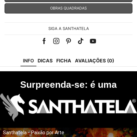
OBRAS QUADRADAS
SIGA A SANTHATELA
Facebook
Instagram
Pinterest
Tik-
Youtube
tok
INFO
DICAS
FICHA
AVALIAÇÕES (0)
Surpreenda-se: é uma
Santhatela - Paixão por Arte