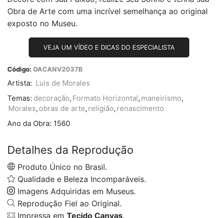
Obra de Arte com uma incrível semelhança ao original
exposto no Museu.
VEJA UM VÍDEO E DICAS DO ESPECIALISTA
Código:
OACANV2037B
Artista:
Luis de Morales
Temas:
decoração
,
Formato Horizontal
,
maneirismo
,
Morales
,
obras de arte
,
religião
,
renascimento
Ano da Obra:
1560
Detalhes da Reprodução
Produto Único no Brasil.
Qualidade e Beleza Incomparáveis.
Imagens Adquiridas em Museus.
Reprodução Fiel ao Original.
Impressa em
Tecido Canvas
.