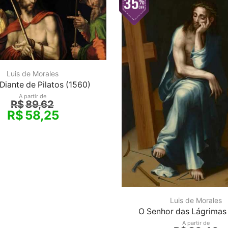
Luis de Morales
 Diante de Pilatos (1560)
A partir de
R$
89,62
R$
58,25
Luis de Morales
O Senhor das Lágrimas
A partir de