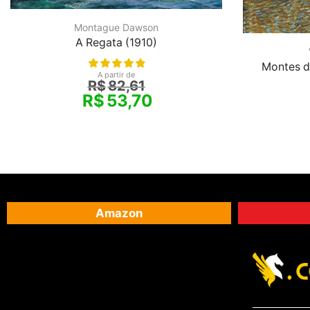
Montague Dawson
A Regata (1910)
Montes d
A partir de
R$
82,61
R$
53,70
Amazon