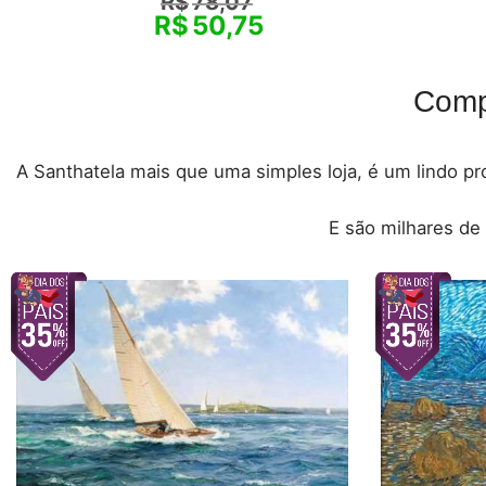
R$
78,07
R$
50,75
Comp
A Santhatela mais que uma simples loja, é um lindo pro
E são milhares de