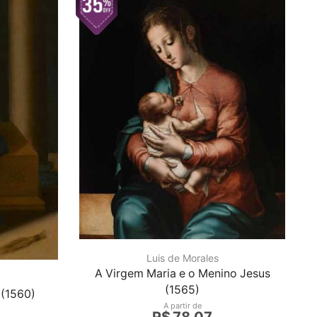
Luis de Morales
A Virgem Maria e o Menino Jesus
(1565)
 (1560)
A partir de
R$
78,07