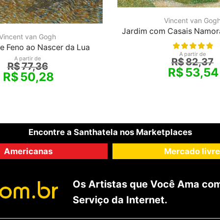
Vincent van Gog
Jardim com Casais Namor
Vincent van Gogh
e Feno ao Nascer da Lua
A partir de
A partir de
R$
82,37
R$
77,36
R$
53,54
R$
50,28
Encontre a Santhatela nos Marketplaces
Americanas
Mercado livre
Os Artistas que Você Ama com
Serviço da Internet.