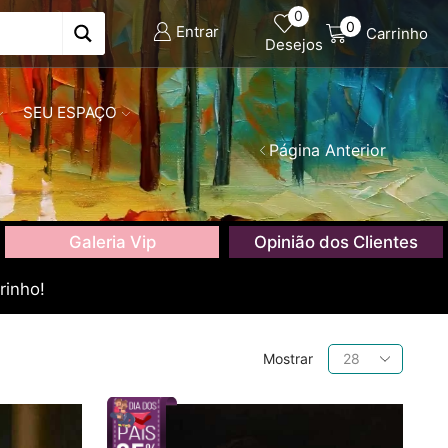
0
0
Entrar
Carrinho
Desejos
SEU ESPAÇO
Página Anterior
Galeria Vip
Opinião dos Clientes
rinho!
Produtos
Mostrar
por
página