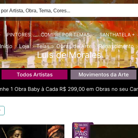
PINTORES
COMPRE POR TEMAS
SANTHATELA +
Início
Loja
Telas
Obras de Arte
Renascimento
Luis de Morales
Todos Artistas
Movimentos da Arte
he 1 Obra Baby à Cada R$ 299,00 em Obras no seu Car