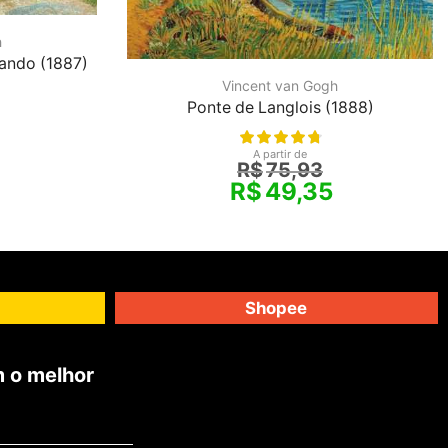
h
ando (1887)
Vincent van Gogh
Ponte de Langlois (1888)
A partir de
R$
75,93
R$
49,35
Shopee
 o melhor