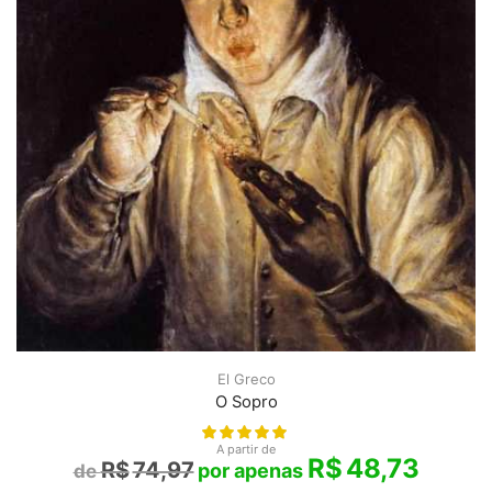
El Greco
O Sopro
A partir de
R$
48,73
R$
74,97