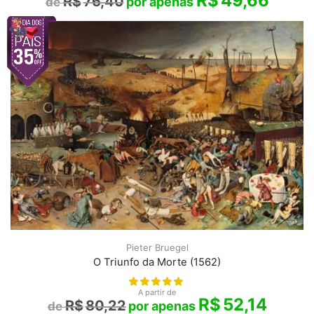
R$
49,66
R$
76,40
Pieter Bruegel
O Triunfo da Morte (1562)
A partir de
R$
52,14
R$
80,22