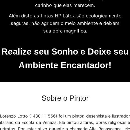
carinho que elas merecem.
Além disto as tintas HP Látex são ecologicamente
seguras, não agridem o meio ambiente e deixam
sua obra magnífica.
Realize seu Sonho e Deixe seu
Ambiente Encantador!
Sobre o Pintor
Lorenzo Lotto (1480 – 1556) foi um pintor, desenhista e ilustrador
italiano da Escola de Veneza. Ele pintou altares, obras religiosas e
retratos. Por estar ativo durante a chamada Alta Renascença, ele