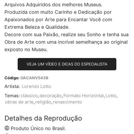
Arquivos Adquiridos dos melhores Museus.
Produzida com muito Carinho e Dedicação por
Apaixonados por Arte para Encantar Você com
Extrema Beleza e Qualidade.
Decore com sua Paixão, realize seu Sonho e tenha sua
Obra de Arte com uma incrível semelhança ao original
exposto no Museu.
VEJA UM VÍDEO E DICAS DO ESPECIALISTA
Código:
OACANV543B
Artista:
Lorenzo Lotto
Temas:
clássico
,
decoração
,
Formato Horizontal
,
Lotto
,
obras de arte
,
religião
,
renascimento
Detalhes da Reprodução
Produto Único no Brasil.