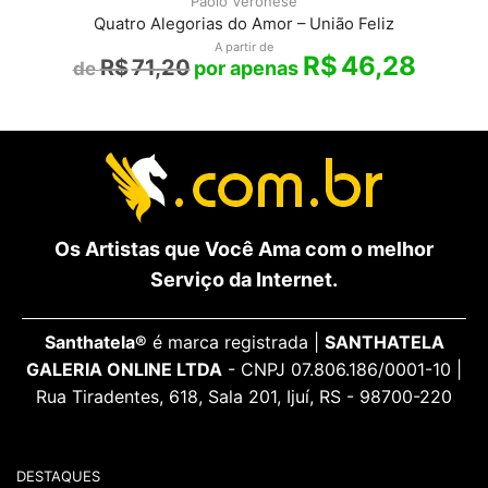
Paolo Veronese
Quatro Alegorias do Amor – União Feliz
A partir de
R$
46,28
R$
71,20
Os Artistas que Você Ama com o melhor
Serviço da Internet.
Santhatela®
é marca registrada |
SANTHATELA
GALERIA ONLINE LTDA
- CNPJ 07.806.186/0001-10 |
Rua Tiradentes, 618, Sala 201, Ijuí, RS - 98700-220
DESTAQUES