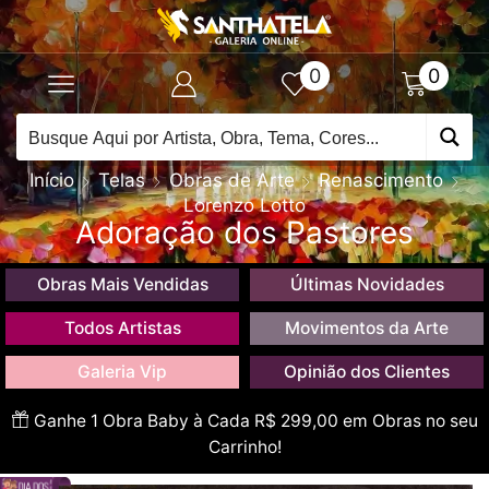
0
0
Início
Telas
Obras de Arte
Renascimento
Lorenzo Lotto
Adoração dos Pastores
Obras Mais Vendidas
Últimas Novidades
Todos Artistas
Movimentos da Arte
Galeria Vip
Opinião dos Clientes
Ganhe 1 Obra Baby à Cada R$ 299,00 em Obras no seu
Carrinho!