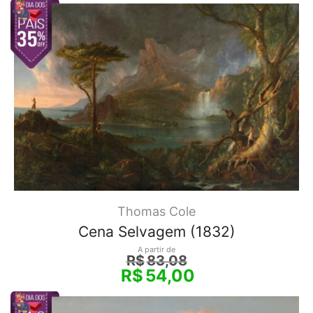
Thomas Cole
Cena Selvagem (1832)
A partir de
R$
83,08
R$
54,00