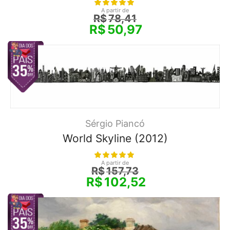
A partir de
R$
78,41
R$
50,97
Sérgio Piancó
World Skyline (2012)
A partir de
R$
157,73
R$
102,52