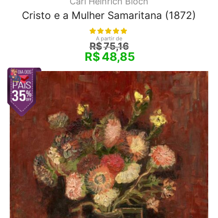
Carl Heinrich Bloch
Cristo e a Mulher Samaritana (1872)
A partir de
R$
75,16
R$
48,85