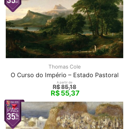
Thomas Cole
O Curso do Império – Estado Pastoral
A partir de
R$
85,18
R$
55,37