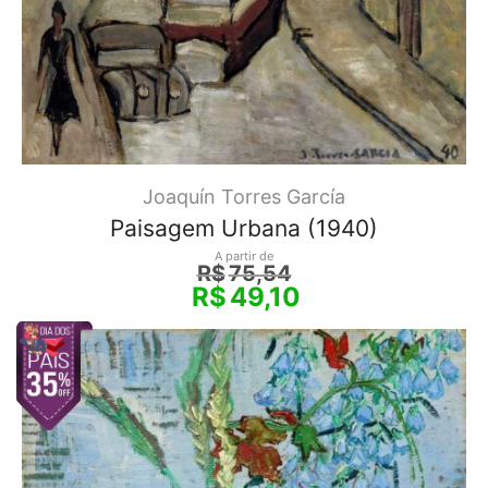
Joaquín Torres García
Paisagem Urbana (1940)
A partir de
R$
75,54
R$
49,10