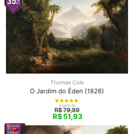
Thomas Cole
O Jardim do Éden (1828)
A partir de
R$
79,89
R$
51,93