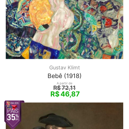
Gustav Klimt
Bebê (1918)
A partir de
R$
72,11
R$
46,87