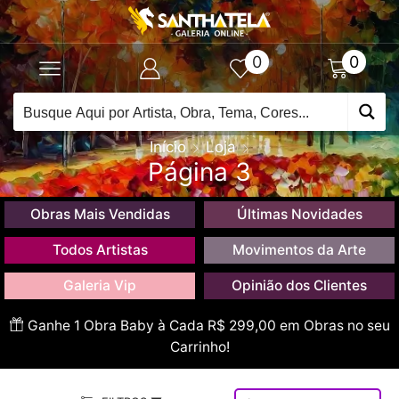
0
0
Início
Loja
Página 3
Obras Mais Vendidas
Últimas Novidades
Todos Artistas
Movimentos da Arte
Galeria Vip
Opinião dos Clientes
Ganhe 1 Obra Baby à Cada R$ 299,00 em Obras no seu
Carrinho!