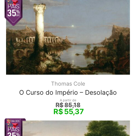
Thomas Cole
O Curso do Império – Desolação
A partir de
R$
85,18
R$
55,37