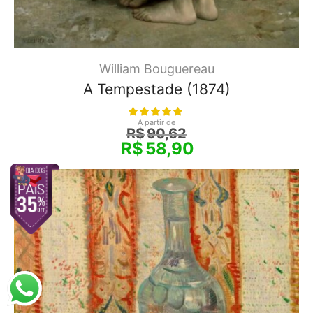
William Bouguereau
A Tempestade (1874)
A partir de
R$
90,62
R$
58,90