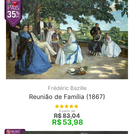
Frédéric Bazille
Reunião de Família (1867)
A partir de
R$
83,04
R$
53,98