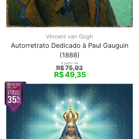
Vincent van Gogh
Autorretrato Dedicado à Paul Gauguin
(1888)
A partir de
R$
75,93
R$
49,35