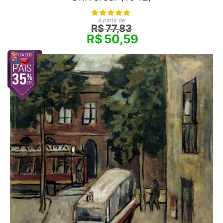
A partir de
R$
77,83
R$
50,59