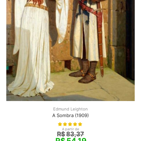
Edmund Leighton
A Sombra (1909)
A partir de
R$
83,37
R$
54,19