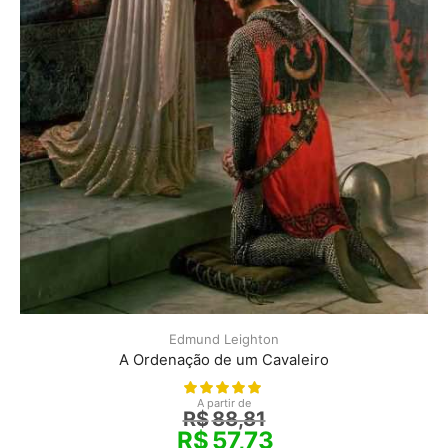
Edmund Leighton
A Ordenação de um Cavaleiro
A partir de
R$
88,81
R$
57,73