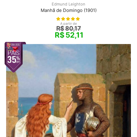
Edmund Leighton
Manhã de Domingo (1901)
A partir de
R$
80,17
R$
52,11