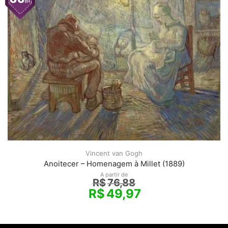
Vincent van Gogh
Anoitecer – Homenagem à Millet (1889)
A partir de
R$
76,88
R$
49,97