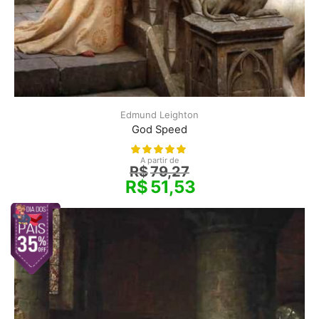
Edmund Leighton
God Speed
A partir de
R$
79,27
R$
51,53