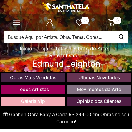
0
0
Início
Loja
Telas
Obras de Arte
Romantismo
Edmund Leighton
Obras Mais Vendidas
Últimas Novidades
Todos Artistas
Movimentos da Arte
Galeria Vip
Opinião dos Clientes
Ganhe 1 Obra Baby à Cada R$ 299,00 em Obras no seu
Carrinho!