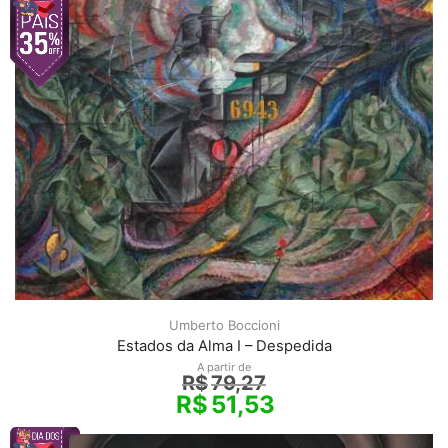
Umberto Boccioni
Estados da Alma I – Despedida
A partir de
R$
79,27
R$
51,53