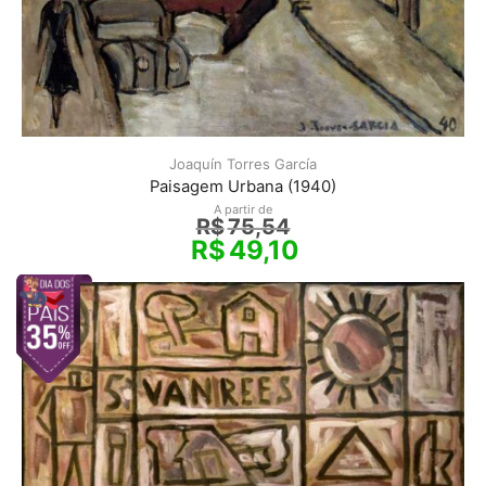
Joaquín Torres García
Paisagem Urbana (1940)
A partir de
R$
75,54
R$
49,10