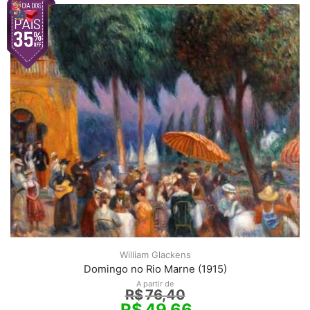
William Glackens
Domingo no Rio Marne (1915)
A partir de
R$
76,40
R$
49,66