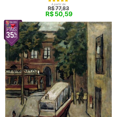
A partir de
R$
77,83
R$
50,59