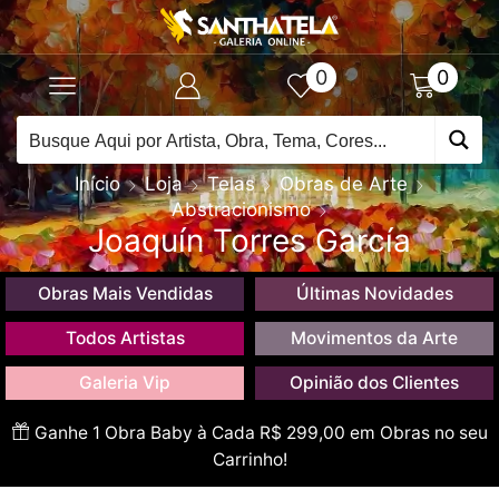
0
0
Início
Loja
Telas
Obras de Arte
Abstracionismo
Joaquín Torres García
Obras Mais Vendidas
Últimas Novidades
Todos Artistas
Movimentos da Arte
Galeria Vip
Opinião dos Clientes
Ganhe 1 Obra Baby à Cada R$ 299,00 em Obras no seu
Carrinho!