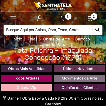
0
0
Início
Telas
Obras de Arte
Barroco
José de Páez
Tota Pulchra – Imaculada
Concepção (1770)
Obras Mais Vendidas
Últimas Novidades
Todos Artistas
Movimentos da Arte
Galeria Vip
Opinião dos Clientes
Ganhe 1 Obra Baby à Cada R$ 299,00 em Obras no seu
Carrinho!