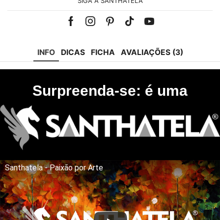
SIGA A SANTHATELA
Facebook
Instagram
Pinterest
Tik-
Youtube
tok
INFO
DICAS
FICHA
AVALIAÇÕES (3)
Surpreenda-se: é uma
Santhatela - Paixão por Arte