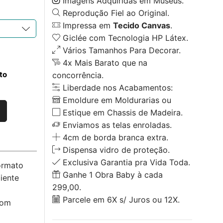
Imagens Adquiridas em Museus.
Reprodução Fiel ao Original.
Impressa em
Tecido Canvas
.
Giclée com Tecnologia HP Látex.
Vários Tamanhos Para Decorar.
4x Mais Barato que na
to
concorrência.
Liberdade nos Acabamentos:
Emoldure em Moldurarias ou
Estique em Chassis de Madeira.
Enviamos as telas enroladas.
4cm de borda branca extra.
Dispensa vidro de proteção.
Exclusiva Garantia pra Vida Toda.
ormato
Ganhe 1 Obra Baby à cada
iente
299,00.
Parcele em 6X s/ Juros ou 12X.
com