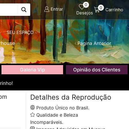
0
0
Entrar
Carrinho
Desejos
SEU ESPAÇO
rhouse
Página Anterior
Galeria Vip
Opinião dos Clientes
rinho!
Detalhes da Reprodução
com
Produto Único no Brasil.
Qualidade e Beleza
Incomparáveis.