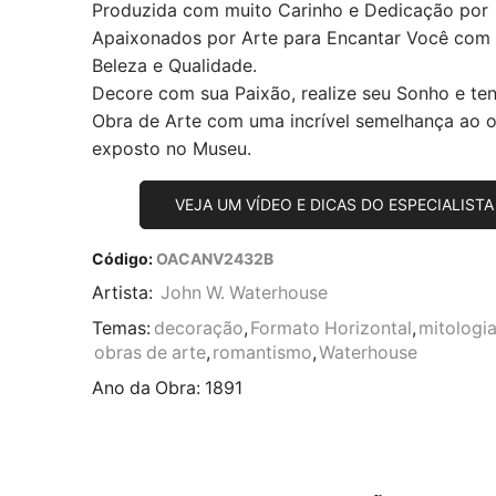
Produzida com muito Carinho e Dedicação por
Apaixonados por Arte para Encantar Você com
Beleza e Qualidade.
Decore com sua Paixão, realize seu Sonho e te
Obra de Arte com uma incrível semelhança ao or
exposto no Museu.
VEJA UM VÍDEO E DICAS DO ESPECIALISTA
Código:
OACANV2432B
Artista:
John W. Waterhouse
Temas:
decoração
,
Formato Horizontal
,
mitologi
obras de arte
,
romantismo
,
Waterhouse
Ano da Obra:
1891