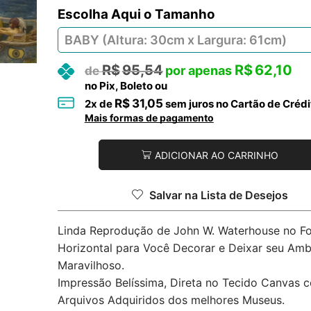
Tamanho
R$
95,54
R$
62,10
no Pix, Boleto ou
R$
31,05
2
x de
sem juros no Cartão de Crédi
Mais formas de pagamento
ADICIONAR AO CARRINHO
Salvar na Lista de Desejos
Linda Reprodução de John W. Waterhouse no F
Horizontal para Você Decorar e Deixar seu Amb
Maravilhoso.
Impressão Belíssima, Direta no Tecido Canvas 
Arquivos Adquiridos dos melhores Museus.