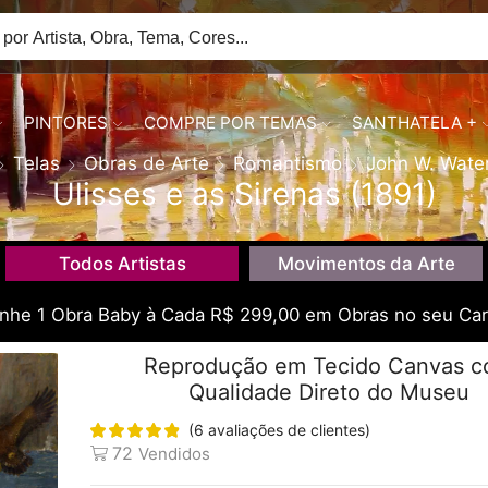
PINTORES
COMPRE POR TEMAS
SANTHATELA +
Telas
Obras de Arte
Romantismo
John W. Wate
Ulisses e as Sirenas (1891)
Todos Artistas
Movimentos da Arte
he 1 Obra Baby à Cada R$ 299,00 em Obras no seu Car
Reprodução em Tecido Canvas 
Qualidade Direto do Museu
(
6
avaliações de clientes)
72
Vendidos