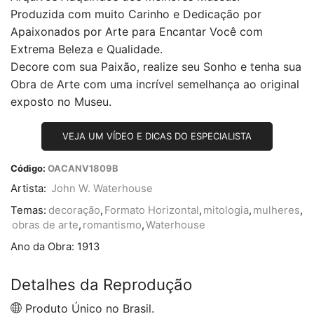
Produzida com muito Carinho e Dedicação por
Apaixonados por Arte para Encantar Você com
Extrema Beleza e Qualidade.
Decore com sua Paixão, realize seu Sonho e tenha sua
Obra de Arte com uma incrível semelhança ao original
exposto no Museu.
VEJA UM VÍDEO E DICAS DO ESPECIALISTA
Código:
OACANV1809B
Artista:
John W. Waterhouse
Temas:
decoração
,
Formato Horizontal
,
mitologia
,
mulheres
,
obras de arte
,
romantismo
,
Waterhouse
Ano da Obra:
1913
Detalhes da Reprodução
Produto Único no Brasil.