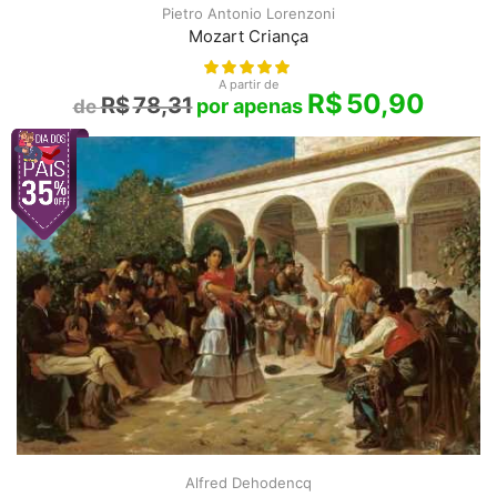
Pietro Antonio Lorenzoni
Mozart Criança
A partir de
R$
50,90
R$
78,31
Alfred Dehodencq