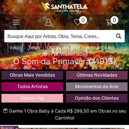
0
0
Início
Telas
Obras de Arte
Romantismo
John W. Waterhouse
O Som da Primavera (1913)
Obras Mais Vendidas
Últimas Novidades
Todos Artistas
Movimentos da Arte
Galeria Vip
Opinião dos Clientes
Ganhe 1 Obra Baby à Cada R$ 299,00 em Obras no seu
Carrinho!