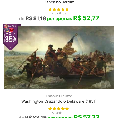
Dança no Jardim
A partir de
R$
52,77
R$
81,18
Emanuel Leutze
Washington Cruzando o Delaware (1851)
A partir de
R$
57,32
R$
88,19