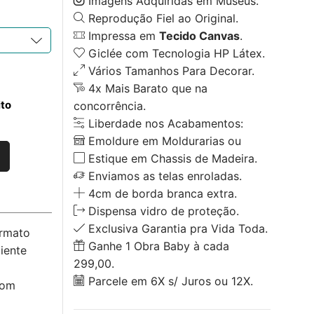
Imagens Adquiridas em Museus.
Reprodução Fiel ao Original.
Impressa em
Tecido Canvas
.
Giclée com Tecnologia HP Látex.
Vários Tamanhos Para Decorar.
4x Mais Barato que na
ito
concorrência.
Liberdade nos Acabamentos:
Emoldure em Moldurarias ou
Estique em Chassis de Madeira.
Enviamos as telas enroladas.
4cm de borda branca extra.
Dispensa vidro de proteção.
Exclusiva Garantia pra Vida Toda.
ormato
Ganhe 1 Obra Baby à cada
iente
299,00.
Parcele em 6X s/ Juros ou 12X.
com