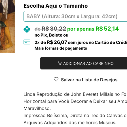
Tamanho
R$
80,22
R$
52,14
no Pix, Boleto ou
R$
26,07
2
x de
sem juros no Cartão de Créd
Mais formas de pagamento
ADICIONAR AO CARRINHO
Salvar na Lista de Desejos
Linda Reprodução de John Everett Millais no F
Horizontal para Você Decorar e Deixar seu Amb
Maravilhoso.
Impressão Belíssima, Direta no Tecido Canvas 
Arquivos Adquiridos dos melhores Museus.