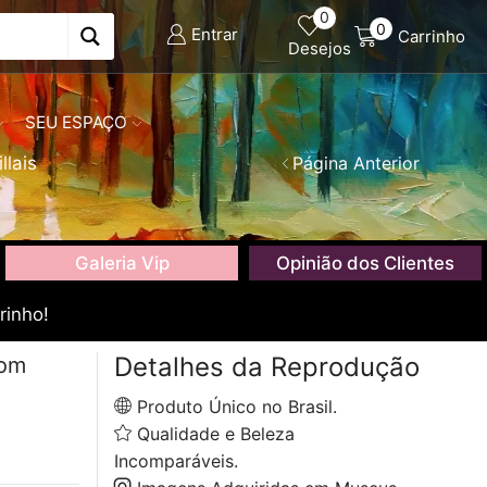
0
0
Entrar
Carrinho
Desejos
SEU ESPAÇO
llais
Página Anterior
Galeria Vip
Opinião dos Clientes
rinho!
Detalhes da Reprodução
com
Produto Único no Brasil.
Qualidade e Beleza
Incomparáveis.