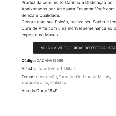
Produzida com muito Carinho e Dedicação por
Apaixonados por Arte para Encantar Você com
Beleza e Qualidade.
Decore com sua Paixão, realize seu Sonho e te
Obra de Arte com uma incrível semelhança ao or
exposto no Museu.
VEJA UM VÍDEO E DICAS DO ESPECIALISTA
Código:
OACANV1895B
Artista:
John Everett Millais
Temas:
decoração
,
Formato Horizontal
,
Millais
,
obras de arte
,
realismo
Ano da Obra:
1849