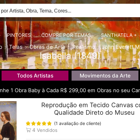
PINTORES
COMPRE POR TEMAS
SANTHATELA +
io
Telas
Obras de Arte
Realismo
John Everett Mi
Isabella (1849)
Todos Artistas
Movimentos da Arte
he 1 Obra Baby à Cada R$ 299,00 em Obras no seu Car
Reprodução em Tecido Canvas 
Qualidade Direto do Museu
(
1
avaliação de cliente)
4
Vendidos