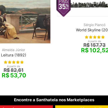
Sérgio Piancó
World Skyline (20
A partir de
R$
157,73
R$
102,5
Almeida Júnior
Leitura (1892)
A partir de
R$
82,61
R$
53,70
Encontre a Santhatela nos Marketplaces