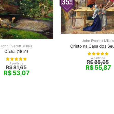
John Everett Millais
Cristo na Casa dos Seu
John Everett Millais
Ofélia (1851)
A partir de
R$
85,95
A partir de
R$
55,87
R$
81,65
R$
53,07