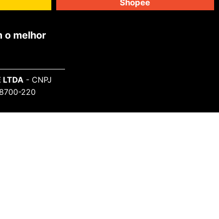
Shopee
 o melhor
 LTDA
- CNPJ
 98700-220
SAIBA MAIS
Sobre o Projeto
Informe-se
Todos Artistas