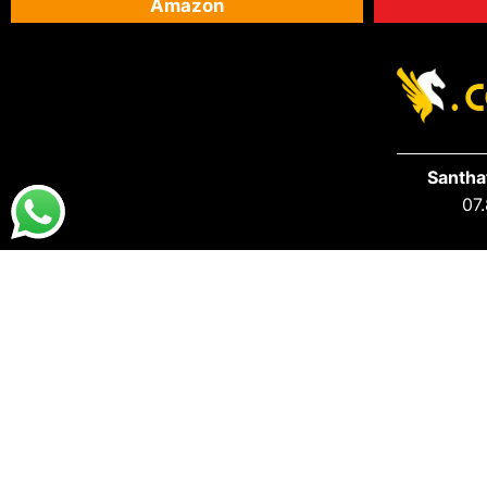
Amazon
Santha
07.
DESTAQUES
PRA VOCÊ
Destaques da Santhatela
Acesse s
Nossos Best Sellers
Seus Ped
Últimos Lançamentos
S.A.C San