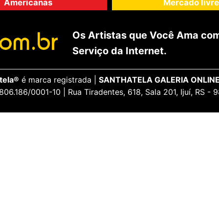
Americanas
Mercado livre
Os Artistas que Você Ama com
Serviço da Internet.
tela®
é marca registrada |
SANTHATELA GALERIA ONLINE
806.186/0001-10 | Rua Tiradentes, 618, Sala 201, Ijuí, RS -
ENCANTE-SE
ua Conta
Galeria Vip
idos
Opiniões Apaixonadas
thatela
Redes Sociais