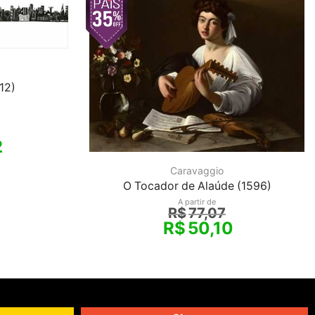
12)
2
Caravaggio
O Tocador de Alaúde (1596)
A partir de
R$
77,07
R$
50,10