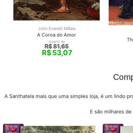
John Everett Millais
A Coroa do Amor
Th
A partir de
R$
81,65
R$
53,07
Comp
A Santhatela mais que uma simples loja, é um lindo pro
E são milhares de