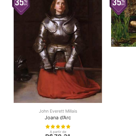
John Everett Millais
Joana d’Arc
A partir de