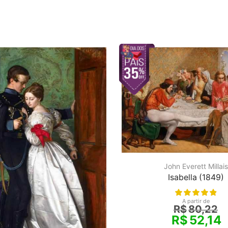
John Everett Millais
Isabella (1849)
A partir de
R$
80,22
R$
52,14