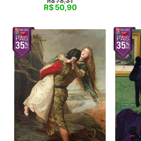
R$
78,31
R$
50,90