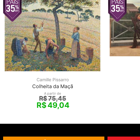
Camille Pissarro
Colheita da Maçã
A partir de
R$
75,45
R$
49,04