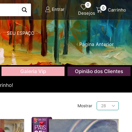
0
0
Entrar
Carrinho
Desejos
SEU ESPAÇO
Página Anterior
Galeria Vip
Opinião dos Clientes
rinho!
Produtos
Mostrar
por
página