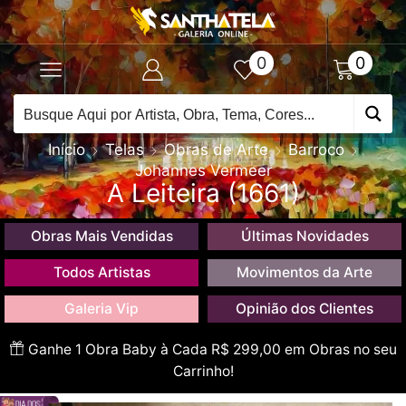
0
0
Início
Telas
Obras de Arte
Barroco
Johannes Vermeer
A Leiteira (1661)
Obras Mais Vendidas
Últimas Novidades
Todos Artistas
Movimentos da Arte
Galeria Vip
Opinião dos Clientes
Ganhe 1 Obra Baby à Cada R$ 299,00 em Obras no seu
Carrinho!