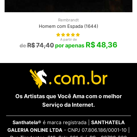
Rembrandt
Homem com Espada (1644)
A partir de
R$
48,36
R$
74,40
Os Artistas que Você Ama com o melhor
Serviço da Internet.
Santhatela®
é marca registrada |
SANTHATELA
GALERIA ONLINE LTDA
- CNPJ 07.806.186/0001-10 |