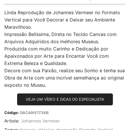
Linda Reprodução de Johannes Vermeer no Formato
Vertical para Você Decorar e Deixar seu Ambiente
Maravilhoso.
Impressão Belíssima, Direta no Tecido Canvas com
Arquivos Adquiridos dos melhores Museus.
Produzida com muito Carinho e Dedicação por
Apaixonados por Arte para Encantar Você com
Extrema Beleza e Qualidade.
Decore com sua Paixão, realize seu Sonho e tenha sua
Obra de Arte com uma incrível semelhança ao original
exposto no Museu.
VEJA UM VÍDEO E DICAS DO ESPECIALISTA
Código:
OACANV1736B
Artista:
Johannes Vermeer
Temas:
barroco
,
clássico
,
decoração
,
Formato Vertical
,