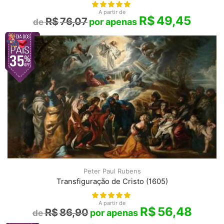
A partir de
R$
49,45
R$
76,07
Peter Paul Rubens
Transfiguração de Cristo (1605)
A partir de
R$
56,48
R$
86,90