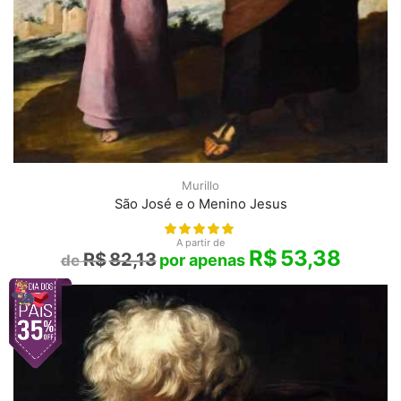
Murillo
São José e o Menino Jesus
A partir de
R$
53,38
R$
82,13