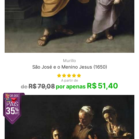
Murillo
São José e o Menino Jesus (1650)
A partir de
R$
51,40
R$
79,08