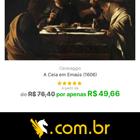
Caravaggio
A Ceia em Emaús (1606)
A partir de
R$
49,66
R$
76,40