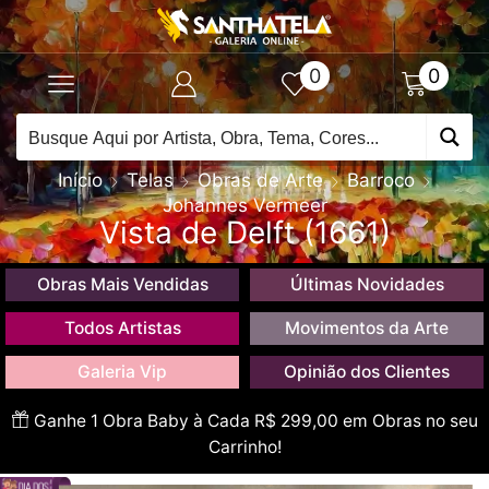
0
0
Início
Telas
Obras de Arte
Barroco
Johannes Vermeer
Vista de Delft (1661)
Obras Mais Vendidas
Últimas Novidades
Todos Artistas
Movimentos da Arte
Galeria Vip
Opinião dos Clientes
Ganhe 1 Obra Baby à Cada R$ 299,00 em Obras no seu
Carrinho!