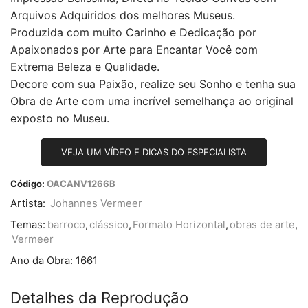
Arquivos Adquiridos dos melhores Museus.
Produzida com muito Carinho e Dedicação por
Apaixonados por Arte para Encantar Você com
Extrema Beleza e Qualidade.
Decore com sua Paixão, realize seu Sonho e tenha sua
Obra de Arte com uma incrível semelhança ao original
exposto no Museu.
VEJA UM VÍDEO E DICAS DO ESPECIALISTA
Código:
OACANV1266B
Artista:
Johannes Vermeer
Temas:
barroco
,
clássico
,
Formato Horizontal
,
obras de arte
,
Vermeer
Ano da Obra:
1661
Detalhes da Reprodução