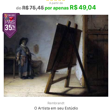
A partir de
R$
49,04
R$
75,45
Rembrandt
O Artista em seu Estúdio