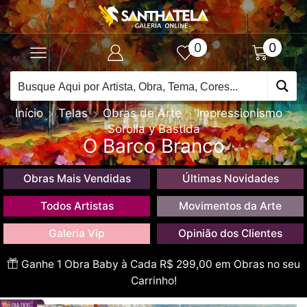
0
0
Início
Telas
Obras de Arte
Impressionismo
Sorolla y Bastida
O Barco Branco
Obras Mais Vendidas
Últimas Novidades
Todos Artistas
Movimentos da Arte
Galeria Vip
Opinião dos Clientes
Ganhe 1 Obra Baby à Cada R$ 299,00 em Obras no seu
Carrinho!