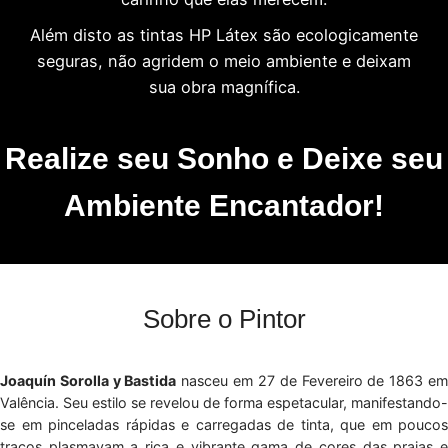
Além disto as tintas HP Látex são ecologicamente
seguras, não agridem o meio ambiente e deixam
sua obra magnífica.
Realize seu Sonho e Deixe seu
Ambiente Encantador!
Sobre o Pintor
Joaquín Sorolla y Bastida
nasceu em 27 de Fevereiro de 1863 e
Valência. Seu estilo se revelou de forma espetacular, manifestando-
se em pinceladas rápidas e carregadas de tinta, que em poucos
traços plasmavam a rica e vibrante gama de cores das praias e