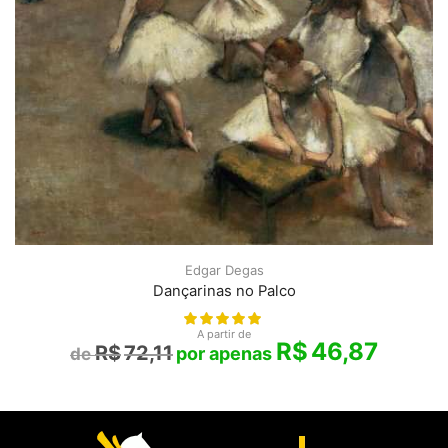
Edgar Degas
Dançarinas no Palco
A partir de
R$
46,87
R$
72,11