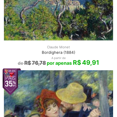
Claude Monet
Bordighera (1884)
A partir de
R$
49,91
R$
76,78