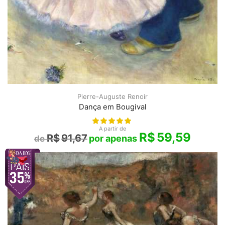
Pierre-Auguste Renoir
Dança em Bougival
A partir de
R$
59,59
R$
91,67