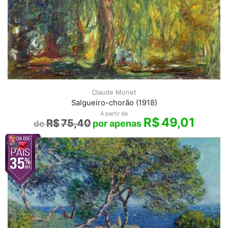
Claude Monet
Salgueiro-chorão (1918)
A partir de
R$
49,01
R$
75,40