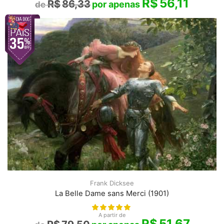
R$
56,11
R$
86,33
Frank Dicksee
La Belle Dame sans Merci (1901)
A partir de
R$
51,67