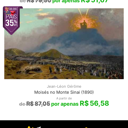
R$
79,50
Jean-Léon Gérôme
Moisés no Monte Sinai (1890)
A partir de
R$
56,58
R$
87,05