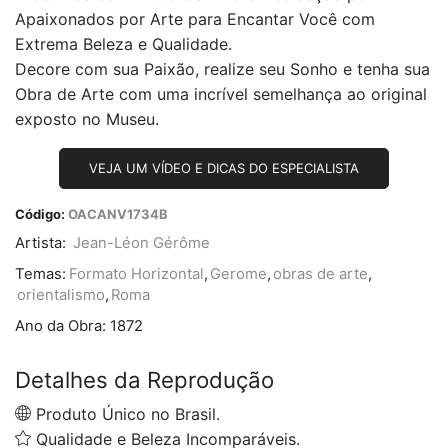
Apaixonados por Arte para Encantar Você com
Extrema Beleza e Qualidade.
Decore com sua Paixão, realize seu Sonho e tenha sua
Obra de Arte com uma incrível semelhança ao original
exposto no Museu.
VEJA UM VÍDEO E DICAS DO ESPECIALISTA
Código:
OACANV1734B
Artista:
Jean-Léon Gérôme
Temas:
Formato Horizontal
,
Gerome
,
obras de arte
,
orientalismo
,
Roma
Ano da Obra:
1872
Detalhes da Reprodução
Produto Único no Brasil.
Qualidade e Beleza Incomparáveis.