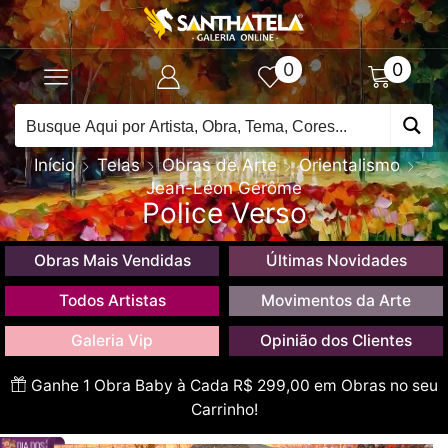
0
0
Início
Telas
Obras de Arte
Orientalismo
Jean-Léon Gérôme
Police Verso
Obras Mais Vendidas
Últimas Novidades
Todos Artistas
Movimentos da Arte
Galeria Vip
Opinião dos Clientes
Ganhe 1 Obra Baby à Cada R$ 299,00 em Obras no seu
Carrinho!