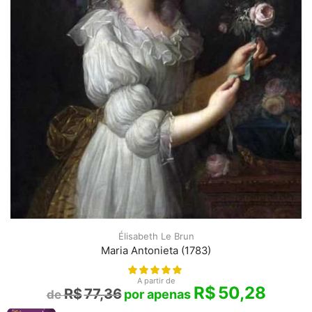
Élisabeth Le Brun
Maria Antonieta (1783)
A partir de
R$
50,28
R$
77,36