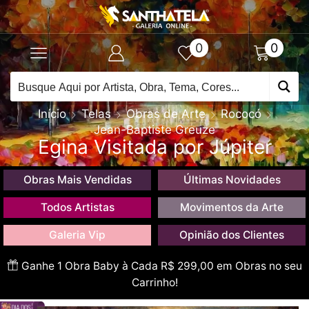
0
0
Início
Telas
Obras de Arte
Rococó
Jean-Baptiste Greuze
Egina Visitada por Júpiter
Obras Mais Vendidas
Últimas Novidades
Todos Artistas
Movimentos da Arte
Galeria Vip
Opinião dos Clientes
Ganhe 1 Obra Baby à Cada R$ 299,00 em Obras no seu
Carrinho!