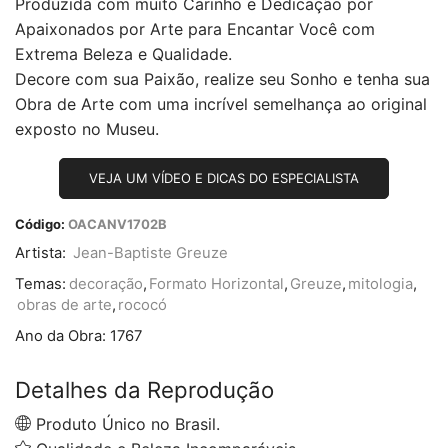
Produzida com muito Carinho e Dedicação por
Apaixonados por Arte para Encantar Você com
Extrema Beleza e Qualidade.
Decore com sua Paixão, realize seu Sonho e tenha sua
Obra de Arte com uma incrível semelhança ao original
exposto no Museu.
VEJA UM VÍDEO E DICAS DO ESPECIALISTA
Código:
OACANV1702B
Artista:
Jean-Baptiste Greuze
Temas:
decoração
,
Formato Horizontal
,
Greuze
,
mitologia
,
obras de arte
,
rococó
Ano da Obra:
1767
Detalhes da Reprodução
Produto Único no Brasil.