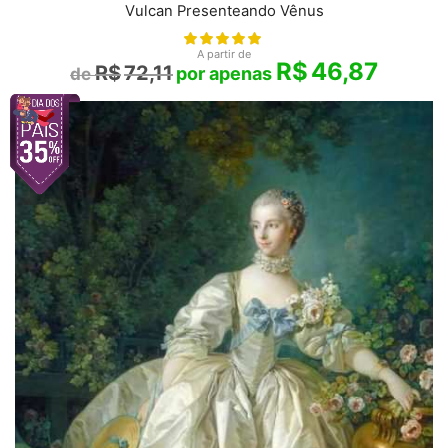
Vulcan Presenteando Vênus
A partir de
R$
46,87
R$
72,11