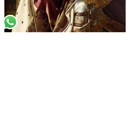
Jean-Auguste Ingres
Napoleão em seu Trono Imperial
A partir de
R$
55,56
R$
85,47