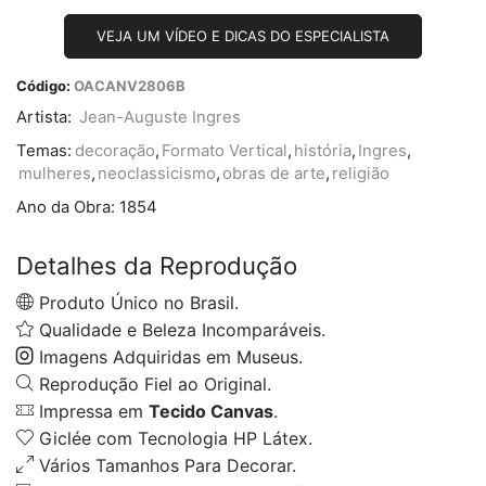
VEJA UM VÍDEO E DICAS DO ESPECIALISTA
Código:
OACANV2806B
Artista:
Jean-Auguste Ingres
Temas:
decoração
,
Formato Vertical
,
história
,
Ingres
,
mulheres
,
neoclassicismo
,
obras de arte
,
religião
Ano da Obra:
1854
Detalhes da Reprodução
Produto Único no Brasil.
Qualidade e Beleza Incomparáveis.
Imagens Adquiridas em Museus.
Reprodução Fiel ao Original.
Impressa em
Tecido Canvas
.
Giclée com Tecnologia HP Látex.
Vários Tamanhos Para Decorar.