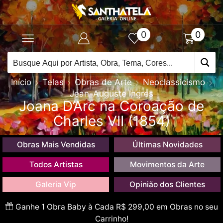
0
0
Início
Telas
Obras de Arte
Neoclassicismo
Jean-Auguste Ingres
Joana D’Arc na Coroação de
Charles VII (1854)
Obras Mais Vendidas
Últimas Novidades
Todos Artistas
Movimentos da Arte
Galeria Vip
Opinião dos Clientes
Ganhe 1 Obra Baby à Cada R$ 299,00 em Obras no seu
Carrinho!