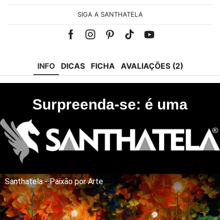
SIGA A SANTHATELA
Facebook
Instagram
Pinterest
Tik-
Youtube
tok
INFO
DICAS
FICHA
AVALIAÇÕES (2)
Surpreenda-se: é uma
Santhatela - Paixão por Arte