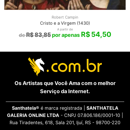
Robert Campin
Cristo e a Virgem (1430)
A partir de
R$
54,50
R$
83,85
Os Artistas que Você Ama com o melhor
Serviço da Internet.
Santhatela®
é marca registrada |
SANTHATELA
GALERIA ONLINE LTDA
- CNPJ 07.806.186/0001-10 |
Rua Tiradentes, 618, Sala 201, Ijuí, RS - 98700-220