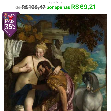
A partir de
R$
69,21
R$
106,47