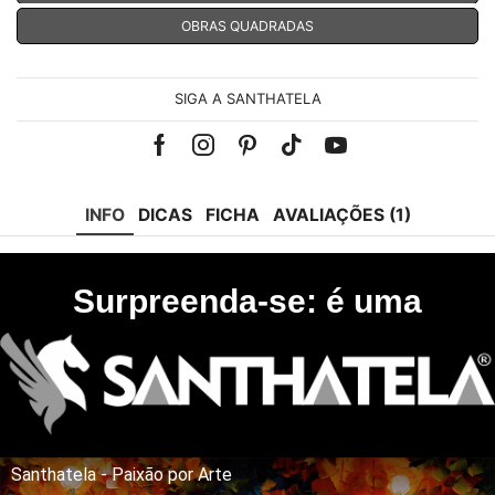
OBRAS QUADRADAS
SIGA A SANTHATELA
Facebook
Instagram
Pinterest
Tik-
Youtube
tok
INFO
DICAS
FICHA
AVALIAÇÕES (1)
Surpreenda-se: é uma
Santhatela - Paixão por Arte