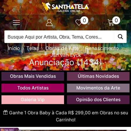
0
0
Início
Telas
Obras de Arte
Renascimento
Jan van Eyck
Anunciação (1434)
Obras Mais Vendidas
Últimas Novidades
Todos Artistas
Movimentos da Arte
Galeria Vip
Opinião dos Clientes
Ganhe 1 Obra Baby à Cada R$ 299,00 em Obras no seu
Carrinho!