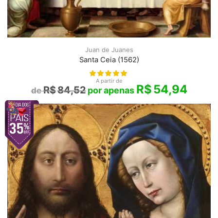
Juan de Juanes
Santa Ceia (1562)
A partir de
R$
54,94
R$
84,52