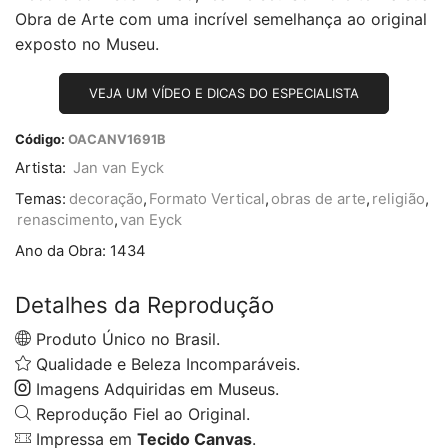
Obra de Arte com uma incrível semelhança ao original
exposto no Museu.
VEJA UM VÍDEO E DICAS DO ESPECIALISTA
Código:
OACANV1691B
Artista:
Jan van Eyck
Temas:
decoração
,
Formato Vertical
,
obras de arte
,
religião
,
renascimento
,
van Eyck
Ano da Obra:
1434
Detalhes da Reprodução
Produto Único no Brasil.
Qualidade e Beleza Incomparáveis.
Imagens Adquiridas em Museus.
Reprodução Fiel ao Original.
Impressa em
Tecido Canvas
.