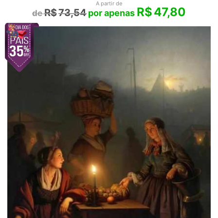
A partir de
R$
47,80
R$
73,54