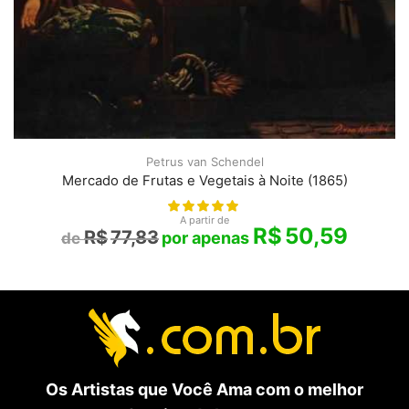
Petrus van Schendel
Mercado de Frutas e Vegetais à Noite (1865)
A partir de
R$
50,59
R$
77,83
Os Artistas que Você Ama com o melhor