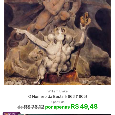
William Blake
O Número da Besta é 666 (1805)
A partir de
R$
49,48
R$
76,12