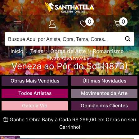
0
0
Início
Telas
Obras de Arte
Romantismo
Ivan Aivazovsky
Veneza ao Pôr do Sol (1873)
Obras Mais Vendidas
Últimas Novidades
Todos Artistas
Movimentos da Arte
Galeria Vip
Opinião dos Clientes
Ganhe 1 Obra Baby à Cada R$ 299,00 em Obras no seu
Carrinho!