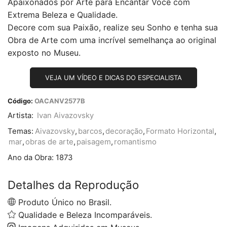
Apaixonados por Arte para Encantar Você com
Extrema Beleza e Qualidade.
Decore com sua Paixão, realize seu Sonho e tenha sua
Obra de Arte com uma incrível semelhança ao original
exposto no Museu.
VEJA UM VÍDEO E DICAS DO ESPECIALISTA
Código:
OACANV2577B
Artista:
Ivan Aivazovsky
Temas:
Aivazovsky
,
barcos
,
decoração
,
Formato Horizontal
,
mar
,
obras de arte
,
paisagem
,
romantismo
Ano da Obra:
1873
Detalhes da Reprodução
Produto Único no Brasil.
Qualidade e Beleza Incomparáveis.