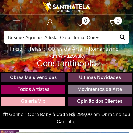
0
0
Início
Telas
Obras de Arte
Romantismo
Ivan Aivazovsky
Constantinopla
Obras Mais Vendidas
Últimas Novidades
Todos Artistas
Movimentos da Arte
Galeria Vip
Opinião dos Clientes
Ganhe 1 Obra Baby à Cada R$ 299,00 em Obras no seu
Carrinho!