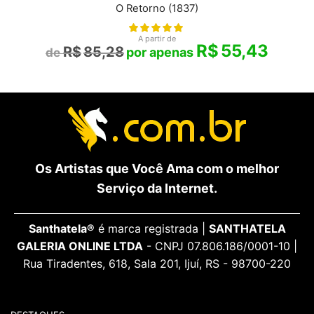
O Retorno (1837)
A partir de
R$
55,43
R$
85,28
Os Artistas que Você Ama com o melhor
Serviço da Internet.
Santhatela®
é marca registrada |
SANTHATELA
GALERIA ONLINE LTDA
- CNPJ 07.806.186/0001-10 |
Rua Tiradentes, 618, Sala 201, Ijuí, RS - 98700-220