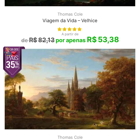
Thomas Cole
Viagem da Vida – Velhice
A partir de
R$
53,38
R$
82,13
Thomas Cole