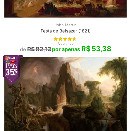
John Martin
Festa de Belsazar (1821)
A partir de
R$
53,38
R$
82,13