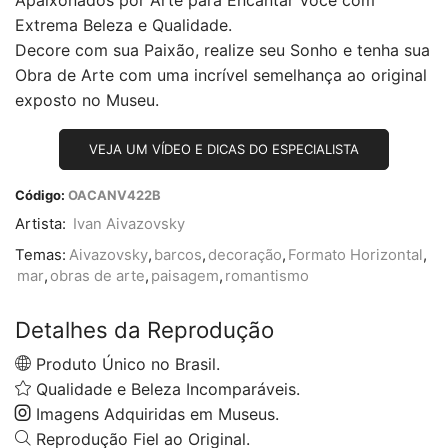
Apaixonados por Arte para Encantar Você com
Extrema Beleza e Qualidade.
Decore com sua Paixão, realize seu Sonho e tenha sua
Obra de Arte com uma incrível semelhança ao original
exposto no Museu.
VEJA UM VÍDEO E DICAS DO ESPECIALISTA
Código:
OACANV422B
Artista:
Ivan Aivazovsky
Temas:
Aivazovsky
,
barcos
,
decoração
,
Formato Horizontal
,
mar
,
obras de arte
,
paisagem
,
romantismo
Detalhes da Reprodução
Produto Único no Brasil.
Qualidade e Beleza Incomparáveis.
Imagens Adquiridas em Museus.
Reprodução Fiel ao Original.