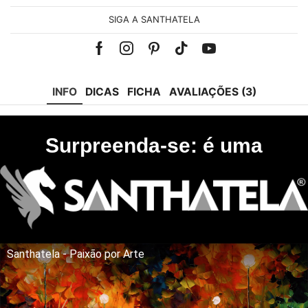
SIGA A SANTHATELA
Facebook
Instagram
Pinterest
Tik-
Youtube
tok
INFO
DICAS
FICHA
AVALIAÇÕES (3)
Surpreenda-se: é uma
Santhatela - Paixão por Arte