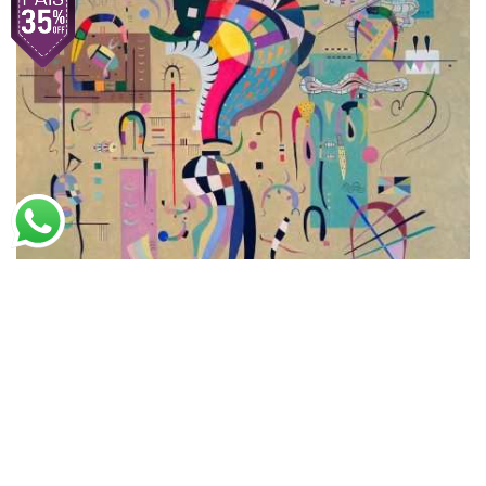
Wassily Kandinsky
Meio Acompanhado
A partir de
R$
50,28
R$
77,36