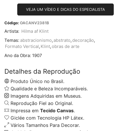
VEJA UM VÍDEO E DICAS DO ESPECIALISTA
Código:
OACANV2381B
Artista:
Hilma af Klint
Temas:
abstracionismo
,
abstrato
,
decoração
,
Formato Vertical
,
Klint
,
obras de arte
Ano da Obra:
1907
Detalhes da Reprodução
Produto Único no Brasil.
Qualidade e Beleza Incomparáveis.
Imagens Adquiridas em Museus.
Reprodução Fiel ao Original.
Impressa em
Tecido Canvas
.
Giclée com Tecnologia HP Látex.
Vários Tamanhos Para Decorar.