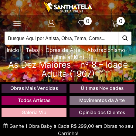
0
0
Início
Telas
Obras de Arte
Abstracionismo
Hilma af Klint
As Dez Maiores – nº 8 – Idade
Adulta (1907)
Obras Mais Vendidas
Últimas Novidades
Todos Artistas
Movimentos da Arte
Galeria Vip
Opinião dos Clientes
Ganhe 1 Obra Baby à Cada R$ 299,00 em Obras no seu
Carrinho!