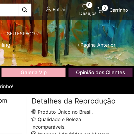
0
0
Entrar
Carrinho
Desejos
SEU ESPAÇO
ling
Página Anterior
Galeria Vip
Opinião dos Clientes
rinho!
Detalhes da Reprodução
com
Produto Único no Brasil.
Qualidade e Beleza
Incomparáveis.