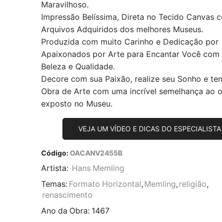
Maravilhoso.
Impressão Belíssima, Direta no Tecido Canvas 
Arquivos Adquiridos dos melhores Museus.
Produzida com muito Carinho e Dedicação por
Apaixonados por Arte para Encantar Você com
Beleza e Qualidade.
Decore com sua Paixão, realize seu Sonho e te
Obra de Arte com uma incrível semelhança ao or
exposto no Museu.
VEJA UM VÍDEO E DICAS DO ESPECIALISTA
Código:
OACANV2455B
Artista:
Hans Memling
Temas:
Formato Horizontal
,
Memling
,
religião
,
renascimento
Ano da Obra:
1467