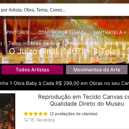
PINTORES
COMPRE POR TEMAS
SANTHATELA +
io
Telas
Obras de Arte
Renascimento
Hans Mem
O Juízo Final (1467) – 3 Telas
Todos Artistas
Movimentos da Arte
he 1 Obra Baby à Cada R$ 299,00 em Obras no seu Car
Reprodução em Tecido Canvas 
Qualidade Direto do Museu
(
2
avaliações de clientes)
15
Vendidos