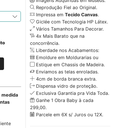
Imagens Adquiridas em Museus.
Reprodução Fiel ao Original.
Impressa em
Tecido Canvas
.
Giclée com Tecnologia HP Látex.
Vários Tamanhos Para Decorar.
4x Mais Barato que na
ito
concorrência.
Liberdade nos Acabamentos:
Emoldure em Moldurarias ou
Estique em Chassis de Madeira.
Enviamos as telas enroladas.
4cm de borda branca extra.
Dispensa vidro de proteção.
Exclusiva Garantia pra Vida Toda.
r medida
Ganhe 1 Obra Baby à cada
untas
299,00.
Parcele em 6X s/ Juros ou 12X.
o
iente