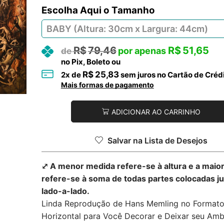
Tamanho
R$
79,46
R$
51,65
no Pix, Boleto ou
R$
25,83
2
x de
sem juros no Cartão de Créd
Mais formas de pagamento
ADICIONAR AO CARRINHO
Salvar na Lista de Desejos
⤢ A menor medida refere-se à altura e a maio
refere-se à soma de todas partes colocadas j
lado-a-lado.
Linda Reprodução de Hans Memling no Format
Horizontal para Você Decorar e Deixar seu Amb