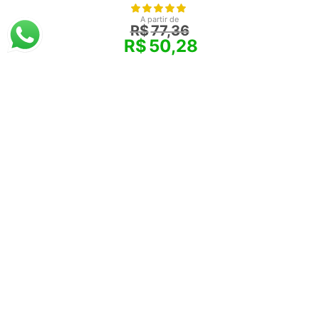
A partir de
R$
77,36
R$
50,28
Thomas Cole
Sonho de Arcádia (1838)
A partir de