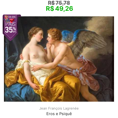
R$
75,78
R$
49,26
Jean François Lagrenée
Eros e Psiquê