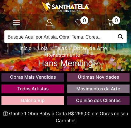
0
0
Início
Loja
Telas
Obras de Arte
Renascimento
Hans Memling
Obras Mais Vendidas
Últimas Novidades
Todos Artistas
Movimentos da Arte
Galeria Vip
Opinião dos Clientes
Ganhe 1 Obra Baby à Cada R$ 299,00 em Obras no seu
Carrinho!