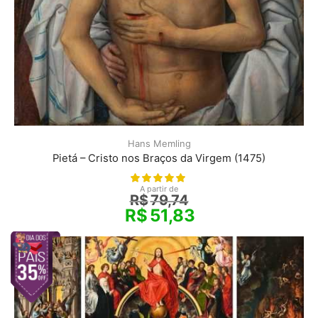
Hans Memling
Pietá – Cristo nos Braços da Virgem (1475)
A partir de
R$
79,74
R$
51,83