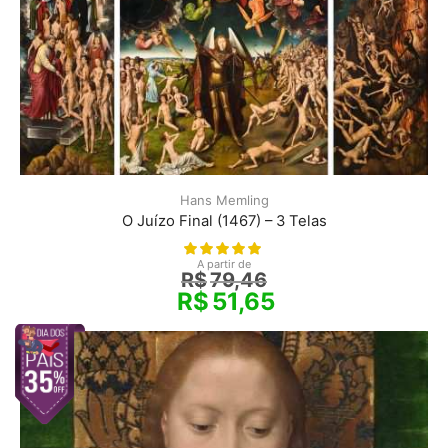
Hans Memling
O Juízo Final (1467) – 3 Telas
A partir de
R$
79,46
R$
51,65