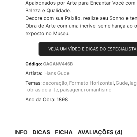
Apaixonados por Arte para Encantar Você com
Beleza e Qualidade.
Decore com sua Paixão, realize seu Sonho e te
Obra de Arte com uma incrível semelhança ao or
exposto no Museu.
VEJA UM VÍDEO E DICAS DO ESPECIALISTA
Código:
OACANV446B
Artista:
Hans Gude
Temas:
decoração
,
Formato Horizontal
,
Gude
,
la
,
obras de arte
,
paisagem
,
romantismo
Ano da Obra:
1898
INFO
DICAS
FICHA
AVALIAÇÕES (4)