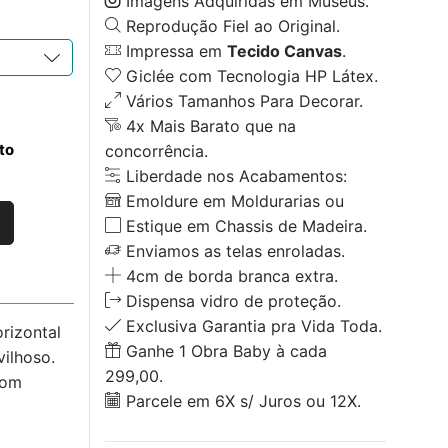
Imagens Adquiridas em Museus.
Reprodução Fiel ao Original.
Impressa em
Tecido Canvas
.
Giclée com Tecnologia HP Látex.
Vários Tamanhos Para Decorar.
4x Mais Barato que na
to
concorrência.
Liberdade nos Acabamentos:
Emoldure em Moldurarias ou
Estique em Chassis de Madeira.
Enviamos as telas enroladas.
4cm de borda branca extra.
Dispensa vidro de proteção.
Exclusiva Garantia pra Vida Toda.
rizontal
Ganhe 1 Obra Baby à cada
ilhoso.
299,00.
com
Parcele em 6X s/ Juros ou 12X.