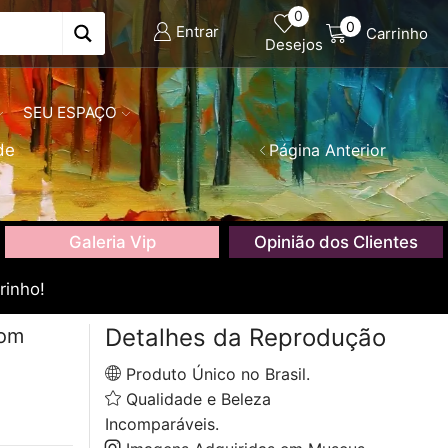
0
0
Entrar
Carrinho
Desejos
SEU ESPAÇO
de
Página Anterior
Galeria Vip
Opinião dos Clientes
rinho!
Detalhes da Reprodução
com
Produto Único no Brasil.
Qualidade e Beleza
Incomparáveis.