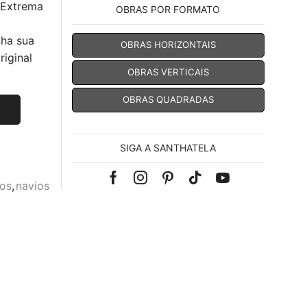
 Extrema
OBRAS POR FORMATO
nha sua
OBRAS HORIZONTAIS
iginal
OBRAS VERTICAIS
OBRAS QUADRADAS
SIGA A SANTHATELA
Facebook
Instagram
Pinterest
Tik-
Youtube
gos
,
navios
tok