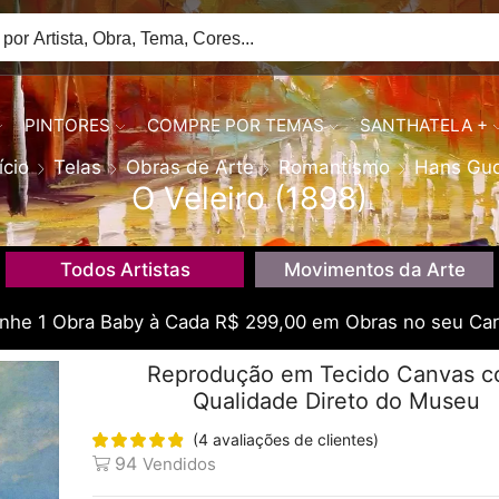
PINTORES
COMPRE POR TEMAS
SANTHATELA +
ício
Telas
Obras de Arte
Romantismo
Hans Gu
O Veleiro (1898)
Todos Artistas
Movimentos da Arte
he 1 Obra Baby à Cada R$ 299,00 em Obras no seu Car
Reprodução em Tecido Canvas 
Qualidade Direto do Museu
(
4
avaliações de clientes)
94
Vendidos