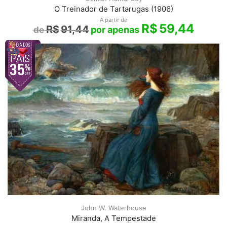
O Treinador de Tartarugas (1906)
A partir de
R$
59,44
R$
91,44
John W. Waterhouse
Miranda, A Tempestade