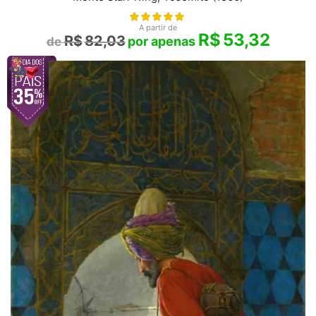
A partir de
R$
53,32
R$
82,03