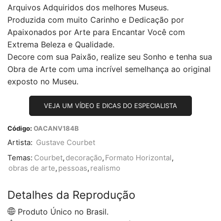
Arquivos Adquiridos dos melhores Museus.
Produzida com muito Carinho e Dedicação por
Apaixonados por Arte para Encantar Você com
Extrema Beleza e Qualidade.
Decore com sua Paixão, realize seu Sonho e tenha sua
Obra de Arte com uma incrível semelhança ao original
exposto no Museu.
VEJA UM VÍDEO E DICAS DO ESPECIALISTA
Código:
OACANV184B
Artista:
Gustave Courbet
Temas:
Courbet
,
decoração
,
Formato Horizontal
,
obras de arte
,
pessoas
,
realismo
Detalhes da Reprodução
Produto Único no Brasil.