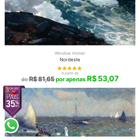
Winslow Homer
Nordeste
A partir de
R$
53,07
R$
81,65