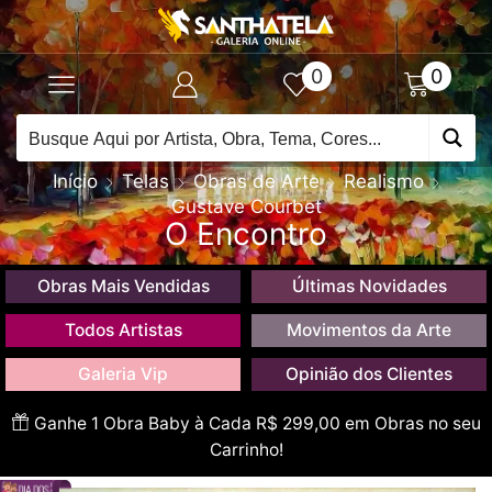
0
0
Início
Telas
Obras de Arte
Realismo
Gustave Courbet
O Encontro
Obras Mais Vendidas
Últimas Novidades
Todos Artistas
Movimentos da Arte
Galeria Vip
Opinião dos Clientes
Ganhe 1 Obra Baby à Cada R$ 299,00 em Obras no seu
Carrinho!