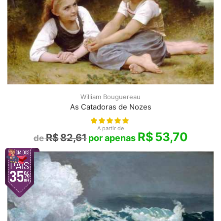
William Bouguereau
As Catadoras de Nozes
A partir de
R$
53,70
R$
82,61