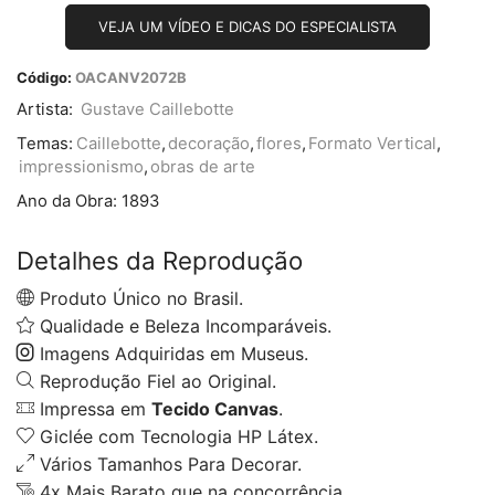
VEJA UM VÍDEO E DICAS DO ESPECIALISTA
Código:
OACANV2072B
Artista:
Gustave Caillebotte
Temas:
Caillebotte
,
decoração
,
flores
,
Formato Vertical
,
impressionismo
,
obras de arte
Ano da Obra:
1893
Detalhes da Reprodução
Produto Único no Brasil.
Qualidade e Beleza Incomparáveis.
Imagens Adquiridas em Museus.
Reprodução Fiel ao Original.
Impressa em
Tecido Canvas
.
Giclée com Tecnologia HP Látex.
Vários Tamanhos Para Decorar.
4x Mais Barato que na concorrência.