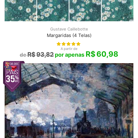
Gustave Caillebotte
Margaridas (4 Telas)
A partir de
R$
60,98
R$
93,82