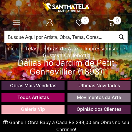
0
0
Início
Telas
Obras de Arte
Impressionismo
Gustave Caillebotte
Dálias no Jardim de Petit
Gennevillier (1893)
Obras Mais Vendidas
Últimas Novidades
Todos Artistas
Movimentos da Arte
Galeria Vip
Opinião dos Clientes
Ganhe 1 Obra Baby à Cada R$ 299,00 em Obras no seu
Carrinho!