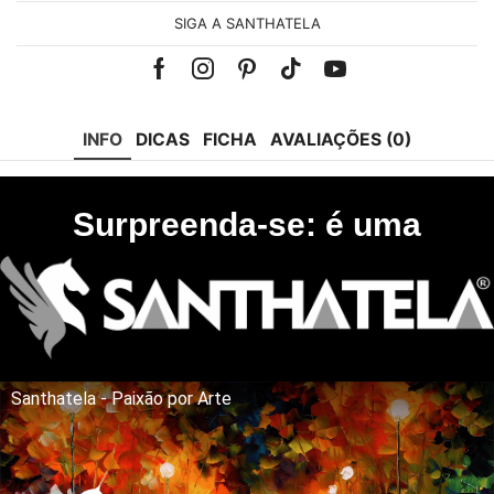
SIGA A SANTHATELA
Facebook
Instagram
Pinterest
Tik-
Youtube
tok
INFO
DICAS
FICHA
AVALIAÇÕES (0)
Surpreenda-se: é uma
Santhatela - Paixão por Arte