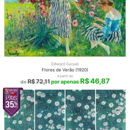
Edward Cucuel
Flores de Verão (1920)
A partir de
R$
46,87
R$
72,11